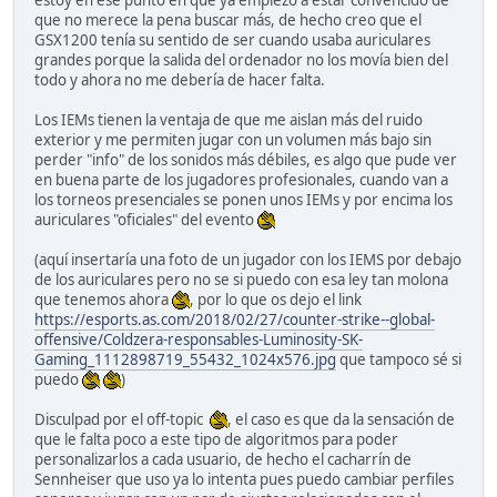
estoy en ese punto en que ya empiezo a estar convencido de
que no merece la pena buscar más, de hecho creo que el
GSX1200 tenía su sentido de ser cuando usaba auriculares
grandes porque la salida del ordenador no los movía bien del
todo y ahora no me debería de hacer falta.
Los IEMs tienen la ventaja de que me aislan más del ruido
exterior y me permiten jugar con un volumen más bajo sin
perder "info" de los sonidos más débiles, es algo que pude ver
en buena parte de los jugadores profesionales, cuando van a
los torneos presenciales se ponen unos IEMs y por encima los
auriculares "oficiales" del evento
(aquí insertaría una foto de un jugador con los IEMS por debajo
de los auriculares pero no se si puedo con esa ley tan molona
que tenemos ahora
, por lo que os dejo el link
https://esports.as.com/2018/02/27/counter-strike--global-
offensive/Coldzera-responsables-Luminosity-SK-
Gaming_1112898719_55432_1024x576.jpg
que tampoco sé si
puedo
)
Disculpad por el off-topic
, el caso es que da la sensación de
que le falta poco a este tipo de algoritmos para poder
personalizarlos a cada usuario, de hecho el cacharrín de
Sennheiser que uso ya lo intenta pues puedo cambiar perfiles