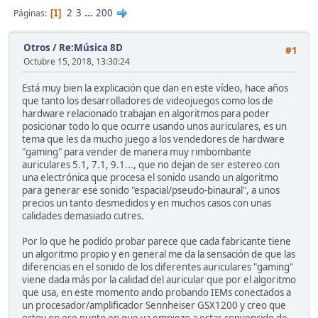
2
3
...
200
Páginas
1
Otros
/
Re:Música 8D
#1
Octubre 15, 2018, 13:30:24
Está muy bien la explicación que dan en este vídeo, hace años
que tanto los desarrolladores de videojuegos como los de
hardware relacionado trabajan en algoritmos para poder
posicionar todo lo que ocurre usando unos auriculares, es un
tema que les da mucho juego a los vendedores de hardware
"gaming" para vender de manera muy rimbombante
auriculares 5.1, 7.1, 9.1..., que no dejan de ser estereo con
una electrónica que procesa el sonido usando un algoritmo
para generar ese sonido "espacial/pseudo-binaural", a unos
precios un tanto desmedidos y en muchos casos con unas
calidades demasiado cutres.
Por lo que he podido probar parece que cada fabricante tiene
un algoritmo propio y en general me da la sensación de que las
diferencias en el sonido de los diferentes auriculares "gaming"
viene dada más por la calidad del auricular que por el algoritmo
que usa, en este momento ando probando IEMs conectados a
un procesador/amplificador Sennheiser GSX1200 y creo que