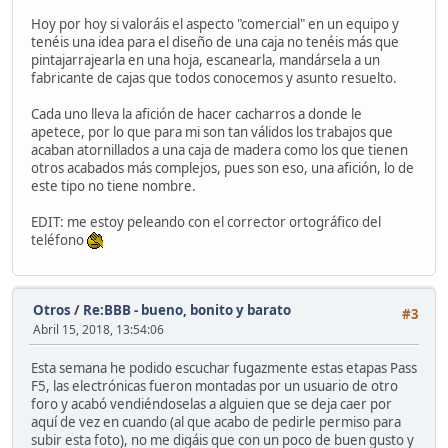
Hoy por hoy si valoráis el aspecto "comercial" en un equipo y
tenéis una idea para el diseño de una caja no tenéis más que
pintajarrajearla en una hoja, escanearla, mandársela a un
fabricante de cajas que todos conocemos y asunto resuelto.
Cada uno lleva la afición de hacer cacharros a donde le
apetece, por lo que para mi son tan válidos los trabajos que
acaban atornillados a una caja de madera como los que tienen
otros acabados más complejos, pues son eso, una afición, lo de
este tipo no tiene nombre.
EDIT: me estoy peleando con el corrector ortográfico del
teléfono
Otros
/
Re:BBB - bueno, bonito y barato
#3
Abril 15, 2018, 13:54:06
Esta semana he podido escuchar fugazmente estas etapas Pass
F5, las electrónicas fueron montadas por un usuario de otro
foro y acabó vendiéndoselas a alguien que se deja caer por
aquí de vez en cuando (al que acabo de pedirle permiso para
subir esta foto), no me digáis que con un poco de buen gusto y