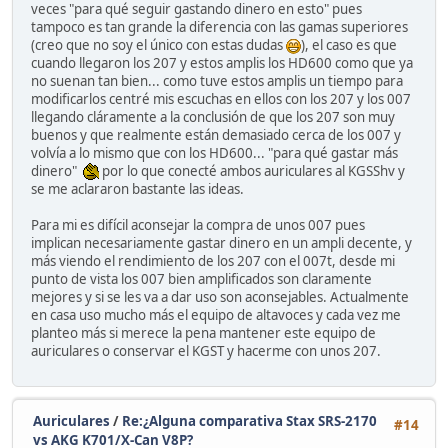
veces "para qué seguir gastando dinero en esto" pues
tampoco es tan grande la diferencia con las gamas superiores
(creo que no soy el único con estas dudas
), el caso es que
cuando llegaron los 207 y estos amplis los HD600 como que ya
no suenan tan bien... como tuve estos amplis un tiempo para
modificarlos centré mis escuchas en ellos con los 207 y los 007
llegando cláramente a la conclusión de que los 207 son muy
buenos y que realmente están demasiado cerca de los 007 y
volvía a lo mismo que con los HD600... "para qué gastar más
dinero"
por lo que conecté ambos auriculares al KGSShv y
se me aclararon bastante las ideas.
Para mi es difícil aconsejar la compra de unos 007 pues
implican necesariamente gastar dinero en un ampli decente, y
más viendo el rendimiento de los 207 con el 007t, desde mi
punto de vista los 007 bien amplificados son claramente
mejores y si se les va a dar uso son aconsejables. Actualmente
en casa uso mucho más el equipo de altavoces y cada vez me
planteo más si merece la pena mantener este equipo de
auriculares o conservar el KGST y hacerme con unos 207.
Auriculares
/
Re:¿Alguna comparativa Stax SRS-2170
#14
vs AKG K701/X-Can V8P?