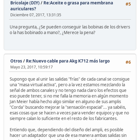
Bricolaje (DIY)
/
Re:Aceite o grasa para membrana
#5
auriculares?
Diciembre 07, 2017, 13:31:35
Una pregunta, ¿Se pueden conseguir las bobinas de los drivers
o la has bobinado a mano?, ¿Merece la pena?
Otros
/
Re:Nuevo cable para Akg K712 más largo
#6
Mayo 23, 2017, 10:59:17
Supongo que al unir las salidas "frías" de cada canal se consigue
una "masa virtual activa", pero a la vez estamos mezclando la
señal de ambos canales y no tengo nada claro los efectos que
eso puede tener, si no me falla la memoria en algún momento
Jan Meier había hecho algo similar en alguno de sus amplis
"Corda" buscando mejorar la "sensación espacial"... ya sabéis,
esas cosas que se hacen a veces para vender equipos y que no
siempre calan lo suficiente en el resto de los fabricantes.
Entiendo que, dependiendo del diseño del ampli, es posible
hacer un adaptador que una de esa manera ambas salidas sin