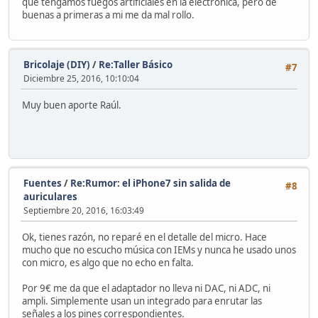
que tengamos fuegos artificiales en la electrónica, pero de
buenas a primeras a mi me da mal rollo.
Bricolaje (DIY)
/
Re:Taller Básico
#7
Diciembre 25, 2016, 10:10:04
Muy buen aporte Raúl.
Fuentes
/
Re:Rumor: el iPhone7 sin salida de
#8
auriculares
Septiembre 20, 2016, 16:03:49
Ok, tienes razón, no reparé en el detalle del micro. Hace
mucho que no escucho música con IEMs y nunca he usado unos
con micro, es algo que no echo en falta.
Por 9€ me da que el adaptador no lleva ni DAC, ni ADC, ni
ampli. Simplemente usan un integrado para enrutar las
señales a los pines correspondientes.