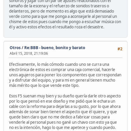
sonoros y jugar con un par de ajustes relacionados con el
tamaño de la escena y el refuerzo de sonidos traseros o
delanteros, pero de momento es algo que está demasiado
verde como para que me ponga a aconsejarle al personal un
chisme de estos pues cuando me pongo a escuchar música con
él y activo estos efectos el resultado roza el desastre.
Otros
/
Re:BBB - bueno, bonito y barato
#2
Abril 15, 2018, 21:19:06
Efectivamente, lo más cómodo cuando uno se curra una
electrónica de estos es comprar una caja comercial, hacerle
unos agujeros para poner los componentes que correspondan
y a disfrutar del equipo, y para mi en general tienen mucho
más mérito que lo que vende este tipo.
Esos F5 suenan muy bien y su dueño quería darle otro aspecto
por lo que pensó en ese diseño y me pidió que le echara un
cable con la reforma para dejarlas a su gusto, por lo que ahora
además de sonar bien tienen el aspecto que él quiere, y que
quede bien claro que no me dedico a fabricar cosas para
venderle al personal pues no gané un chavo con esto ya que
no es la intención, hago lo que me apetece y cuando puedo.