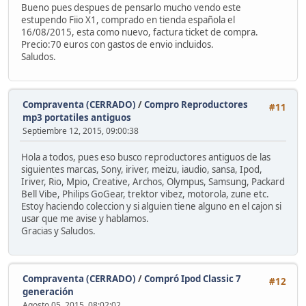
Bueno pues despues de pensarlo mucho vendo este
estupendo Fiio X1, comprado en tienda española el
16/08/2015, esta como nuevo, factura ticket de compra.
Precio:70 euros con gastos de envio incluidos.
Saludos.
Compraventa (CERRADO)
/
Compro Reproductores
#11
mp3 portatiles antiguos
Septiembre 12, 2015, 09:00:38
Hola a todos, pues eso busco reproductores antiguos de las
siguientes marcas, Sony, iriver, meizu, iaudio, sansa, Ipod,
Iriver, Rio, Mpio, Creative, Archos, Olympus, Samsung, Packard
Bell Vibe, Philips GoGear, trektor vibez, motorola, zune etc.
Estoy haciendo coleccion y si alguien tiene alguno en el cajon si
usar que me avise y hablamos.
Gracias y Saludos.
Compraventa (CERRADO)
/
Compró Ipod Classic 7
#12
generación
Agosto 05, 2015, 08:02:02