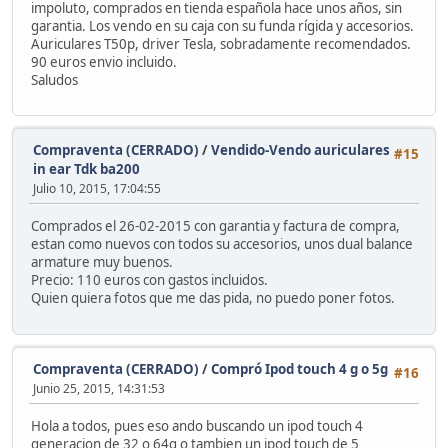
impoluto, comprados en tienda española hace unos años, sin
garantia. Los vendo en su caja con su funda rígida y accesorios.
Auriculares T50p, driver Tesla, sobradamente recomendados.
90 euros envio incluido.
Saludos
Compraventa (CERRADO)
/
Vendido-Vendo auriculares
#15
in ear Tdk ba200
Julio 10, 2015, 17:04:55
Comprados el 26-02-2015 con garantia y factura de compra,
estan como nuevos con todos su accesorios, unos dual balance
armature muy buenos.
Precio: 110 euros con gastos incluidos.
Quien quiera fotos que me das pida, no puedo poner fotos.
Compraventa (CERRADO)
/
Compró Ipod touch 4 g o 5g
#16
Junio 25, 2015, 14:31:53
Hola a todos, pues eso ando buscando un ipod touch 4
generacion de 32 o 64g o tambien un ipod touch de 5