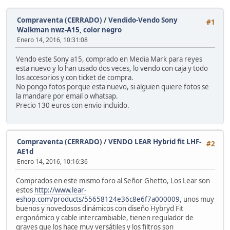
Compraventa (CERRADO)
/
Vendido-Vendo Sony
#1
Walkman nwz-A15, color negro
Enero 14, 2016, 10:31:08
Vendo este Sony a15, comprado en Media Mark para reyes
esta nuevo y lo han usado dos veces, lo vendo con caja y todo
los accesorios y con ticket de compra.
No pongo fotos porque esta nuevo, si alguien quiere fotos se
la mandare por email o whatsap.
Precio 130 euros con envio incluido.
Compraventa (CERRADO)
/
VENDO LEAR Hybrid fit LHF-
#2
AE1d
Enero 14, 2016, 10:16:36
Comprados en este mismo foro al Señor Ghetto, Los Lear son
estos
http://www.lear-
eshop.com/products/55658124e36c8e6f7a000009
, unos muy
buenos y novedosos dinámicos con diseño Hybryd Fit
ergonómico y cable intercambiable, tienen regulador de
graves que los hace muy versátiles y los filtros son