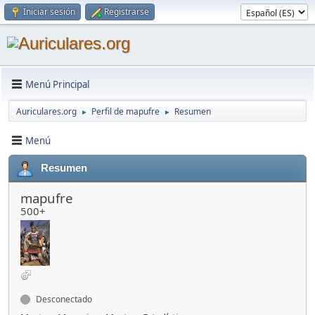
Iniciar sesión
Registrarse
Menú Principal
Auriculares.org
Perfil de mapufre
Resumen
►
►
Menú
Resumen
mapufre
500+
Desconectado