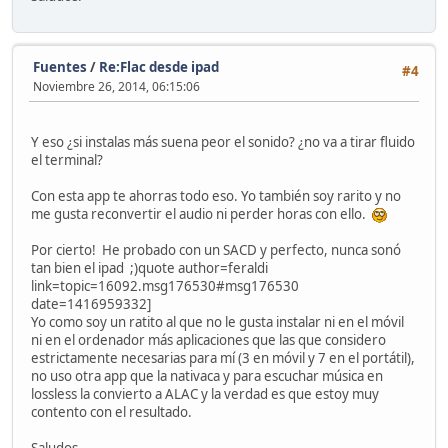
Fuentes
/
Re:Flac desde ipad
#4
Noviembre 26, 2014, 06:15:06
Y eso ¿si instalas más suena peor el sonido? ¿no va a tirar fluido
el terminal?
Con esta app te ahorras todo eso. Yo también soy rarito y no
me gusta reconvertir el audio ni perder horas con ello.
Por cierto! He probado con un SACD y perfecto, nunca sonó
tan bien el ipad ;)quote author=feraldi
link=topic=16092.msg176530#msg176530
date=1416959332]
Yo como soy un ratito al que no le gusta instalar ni en el móvil
ni en el ordenador más aplicaciones que las que considero
estrictamente necesarias para mí (3 en móvil y 7 en el portátil),
no uso otra app que la nativaca y para escuchar música en
lossless la convierto a ALAC y la verdad es que estoy muy
contento con el resultado.