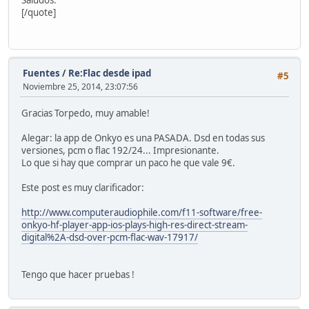
Saludos.
[/quote]
Fuentes
/
Re:Flac desde ipad
#5
Noviembre 25, 2014, 23:07:56
Gracias Torpedo, muy amable!
Alegar: la app de Onkyo es una PASADA. Dsd en todas sus
versiones, pcm o flac 192/24... Impresionante.
Lo que si hay que comprar un paco he que vale 9€.
Este post es muy clarificador:
http://www.computeraudiophile.com/f11-software/free-
onkyo-hf-player-app-ios-plays-high-res-direct-stream-
digital%2A-dsd-over-pcm-flac-wav-17917/
Tengo que hacer pruebas !