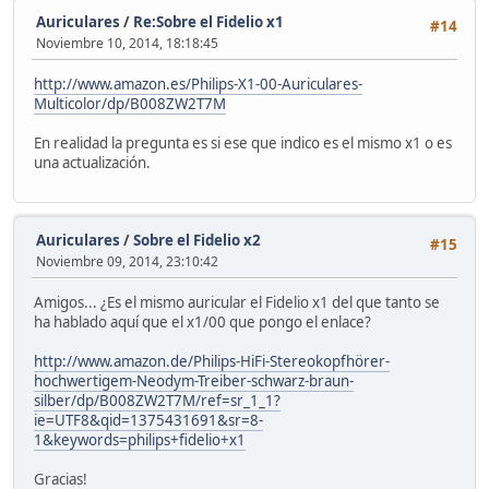
Auriculares
/
Re:Sobre el Fidelio x1
#14
Noviembre 10, 2014, 18:18:45
http://www.amazon.es/Philips-X1-00-Auriculares-
Multicolor/dp/B008ZW2T7M
En realidad la pregunta es si ese que indico es el mismo x1 o es
una actualización.
Auriculares
/
Sobre el Fidelio x2
#15
Noviembre 09, 2014, 23:10:42
Amigos... ¿Es el mismo auricular el Fidelio x1 del que tanto se
ha hablado aquí que el x1/00 que pongo el enlace?
http://www.amazon.de/Philips-HiFi-Stereokopfhörer-
hochwertigem-Neodym-Treiber-schwarz-braun-
silber/dp/B008ZW2T7M/ref=sr_1_1?
ie=UTF8&qid=1375431691&sr=8-
1&keywords=philips+fidelio+x1
Gracias!