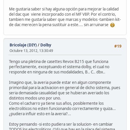
Me gustaria saber si hay alguna opción para mejorar la calidad
del dac que viene incorporado con el MF V8P. Por el contrio,
tambien me gustaría saber que marcas y modelos -tambien kit-
de dac merecen la pena sustituir a este.... sin arruinarse
Bricolaje (DIY)
/
Dolby
#19
Octubre 13, 2012, 13:30:49
Tengo una pletina de casettes Revox B215 que funciona
perfectamente, exceptuando el sistema dolby, el cual no
responde en ninguna de sus modalidades, B.. C.. dbx..
Imagino que, la averia puede estar en algun componente
primordial para la activacion en general de dicho sistema, pues
seria demasiada casualidad que se hubieran averiado los
distintos modos uno por uno.
Como el cacharro ya tiene sus años, posiblemente los
electroliticos no esten funcionando correctamente y quiza...
¿pudiera influir esto en la averia?...
Estoy pensando -si esto pudiera ser la solucion- en cambiar
TODOS los electroliticos (16) que hay en la placa del sistema