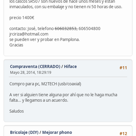
los cascos SR507 son nuevos de hace unos meses y están
inmaculados, con su embalaje y no tienen ni 50 horas de uso.
precio 1400€
contacto: José, telefono
606032853,
606504800
jrciriza@hotmail.com
se pueden ver y probar en Pamplona.
Gracias
Compraventa (CERRADO)
/
Hiface
#11
Mayo 28, 2014, 18:29:19
Compro para pc, M2TECH (usb/coaxial)
A ver si alguien tiene alguna por ahí que no le haga mucha
falta... y llegamos a un acuerdo.
Saludos
Bricolaje (DIY)
/
Mejorar phono
#12