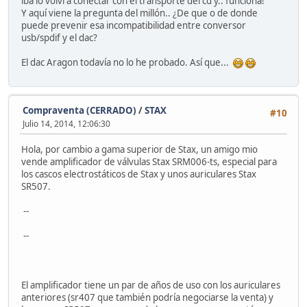
iba lo volví a conectar con el transporte del cd y.. funciona!
Y aquí viene la pregunta del millón.. ¿De que o de donde
puede prevenir esa incompatibilidad entre conversor
usb/spdif y el dac?
El dac Aragon todavía no lo he probado. Así que...
Compraventa (CERRADO)
/
STAX
#10
Julio 14, 2014, 12:06:30
Hola, por cambio a gama superior de Stax, un amigo mio
vende amplificador de válvulas Stax SRM006-ts, especial para
los cascos electrostáticos de Stax y unos auriculares Stax
SR507.
--
--
El amplificador tiene un par de años de uso con los auriculares
anteriores (sr407 que también podría negociarse la venta) y