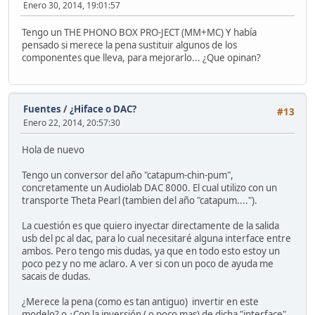
Enero 30, 2014, 19:01:57
Tengo un THE PHONO BOX PRO-JECT (MM+MC) Y había
pensado si merece la pena sustituir algunos de los
componentes que lleva, para mejorarlo... ¿Que opinan?
Fuentes
/
¿Hiface o DAC?
#13
Enero 22, 2014, 20:57:30
Hola de nuevo
Tengo un conversor del año "catapum-chin-pum",
concretamente un Audiolab DAC 8000. El cual utilizo con un
transporte Theta Pearl (tambien del año "catapum....").
La cuestión es que quiero inyectar directamente de la salida
usb del pc al dac, para lo cual necesitaré alguna interface entre
ambos. Pero tengo mis dudas, ya que en todo esto estoy un
poco pez y no me aclaro. A ver si con un poco de ayuda me
sacais de dudas.
¿Merece la pena (como es tan antiguo) invertir en este
modelo? o ¿Con la inversión ( o poco mas) de dicha "interface"