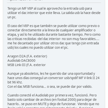
Tengo un MF V8P al cual le aprovecho la entrada usb para
utilizar el dac interior que este lleva. La salida usb la hace desde
un pc.
El caso del V8P es que también se puede utilizar como previo o
conectar directamente a la linea de cualquier amplificador o
etapa, y así lo he utilizado durante bastante tiempo. Pero como
las criticas recibidas -del dac interior- no son muy favorables....
me he decantado por utilizar otros dac que tengo (sin entrada
usb) los cuales no puedo utilizar con el pc.
Aragon D2A (F.A. exterior)
Audiolab DAC8000
MSB Link-III (F.A. exterior
Aunque ya absoletos, les he querido dar una oportunidad y
hace unos días conseguí un conversor usb/spdif MF V-link II 24
bit 96 khz.
Con el dac MSB funciona... o sea, se puede dar por valido.
Cuando conecté el Audiolab por primera vez, funcionó. Pero
basto solo cambiar de archivo (en foobal 2000) para dejar de
hacerlo.. se puso en MUTE y dejo de funcionar. Viendo que no