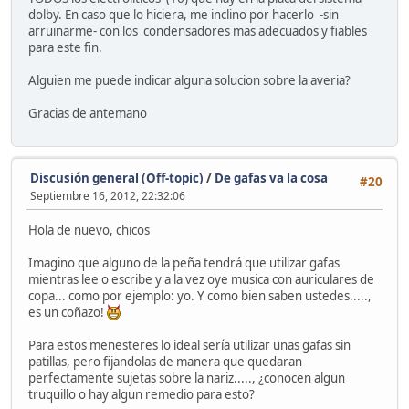
dolby. En caso que lo hiciera, me inclino por hacerlo -sin
arruinarme- con los condensadores mas adecuados y fiables
para este fin.
Alguien me puede indicar alguna solucion sobre la averia?
Gracias de antemano
Discusión general (Off-topic)
/
De gafas va la cosa
#20
Septiembre 16, 2012, 22:32:06
Hola de nuevo, chicos
Imagino que alguno de la peña tendrá que utilizar gafas
mientras lee o escribe y a la vez oye musica con auriculares de
copa... como por ejemplo: yo. Y como bien saben ustedes.....,
es un coñazo!
Para estos menesteres lo ideal sería utilizar unas gafas sin
patillas, pero fijandolas de manera que quedaran
perfectamente sujetas sobre la nariz....., ¿conocen algun
truquillo o hay algun remedio para esto?