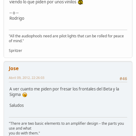
viendo lo que piden por unos vinilos
-- o --
Rodrigo
"All the audiophools need are pilot lights that can be rolled for peace
of mind."
Spritzer
Jose
Abril 09, 2012, 22:26:03
#46
A ver cuanto me piden por fresar los frontales del Beta y la
Sigma
Saludos
"There are two basic elements to an amplifier design – the parts you
use and what
you do with them."