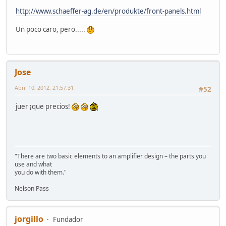
http://www.schaeffer-ag.de/en/produkte/front-panels.html
Un poco caro, pero.....
Jose
Abril 10, 2012, 21:57:31
#52
juer ¡que precios!
"There are two basic elements to an amplifier design – the parts you
use and what
you do with them."
Nelson Pass
jorgillo
Fundador