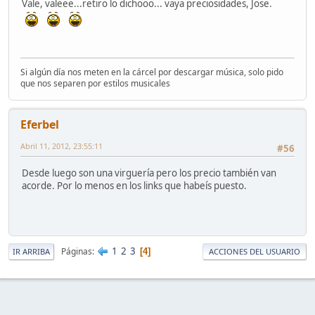
Vale, valeee...retiro lo dichooo... vaya preciosidades, Jose.
Si algún día nos meten en la cárcel por descargar música, solo pido
que nos separen por estilos musicales
Eferbel
Abril 11, 2012, 23:55:11
#56
Desde luego son una virguería pero los precio también van
acorde. Por lo menos en los links que habeís puesto.
1
2
3
Páginas
4
IR ARRIBA
ACCIONES DEL USUARIO