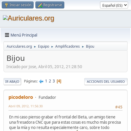
Iniciar sesión
Registrarse
Menú Principal
Auriculares.org
Equipo
Amplificadores
Bijou
►
►
►
Bijou
Iniciado por Jose, Abril 05, 2012, 21:28:50
1
2
3
Páginas
4
IR ABAJO
ACCIONES DEL USUARIO
picodeloro
Fundador
Abril 09, 2012, 11:56:30
#45
En mi caso pienso grabar el frontal del Beta, un amigo tiene
una fresadora CNC que para estas cosas es mucho más precisa
que la mía y no resulta especialemente caro, sobre todo