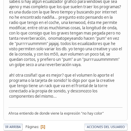
sabéis si hay algún ecualizador grafico para windows que sea
ajeno y mas completo que los que suelen traer los programas?
es una duda con la que llevo tiempo y buscando por internet
no he encontrado nadiña... pregunto esto pensando en la
radio que tengo en el coche, una kenwood, ésta me permite
modificar, entre otras muchísimas cosas, la longitud de onda,
con lo que consigo que los graves tengan mas pegada pero no
tanta reverberación, onomatopeyeando hacen "pum" en vez
de "purrrruummmm" jajajaj. todos los ecualizadores que he
visto permiten solo variar los db. yo tengo una creative y uso el
de la consola, y con los m50, aun volumen un poco tal, se
quedan cortos, y prefiero un "pum" a un "purrruuummmmm"
un golpe seco a una reverberación vaya.
ah! otra cosiña!! que es mejor? que el volumen lo aporte el
programa o la tarjeta de sonido? lo digo por que la creative
que tengo tiene un rack que va en el frontal de la torre
conectado a la propia de sonido, y desconozco los
componentes del mismo...
Ahroa entiendo de donde viene la expresión "no hay color"
Páginas
1
IR ARRIBA
ACCIONES DEL USUARIO