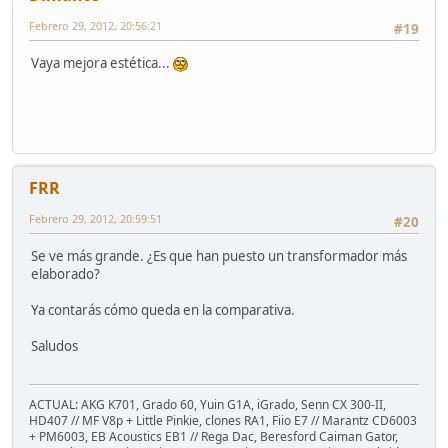
Febrero 29, 2012, 20:56:21
#19
Vaya mejora estética...
FRR
Febrero 29, 2012, 20:59:51
#20
Se ve más grande. ¿Es que han puesto un transformador más
elaborado?
Ya contarás cómo queda en la comparativa.
Saludos
ACTUAL: AKG K701, Grado 60, Yuin G1A, iGrado, Senn CX 300-II,
HD407 // MF V8p + Little Pinkie, clones RA1, Fiio E7 // Marantz CD6003
+ PM6003, EB Acoustics EB1 // Rega Dac, Beresford Caiman Gator,