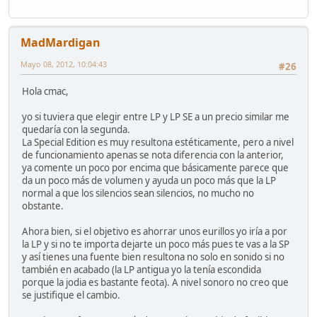
MadMardigan
Mayo 08, 2012, 10:04:43
#26
Hola cmac,
yo si tuviera que elegir entre LP y LP SE a un precio similar me
quedaría con la segunda.
La Special Edition es muy resultona estéticamente, pero a nivel
de funcionamiento apenas se nota diferencia con la anterior,
ya comente un poco por encima que básicamente parece que
da un poco más de volumen y ayuda un poco más que la LP
normal a que los silencios sean silencios, no mucho no
obstante.
Ahora bien, si el objetivo es ahorrar unos eurillos yo iría a por
la LP y si no te importa dejarte un poco más pues te vas a la SP
y así tienes una fuente bien resultona no solo en sonido si no
también en acabado (la LP antigua yo la tenía escondida
porque la jodia es bastante feota). A nivel sonoro no creo que
se justifique el cambio.