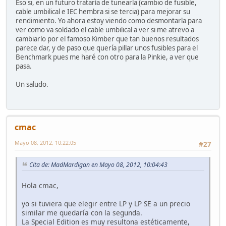
Eso si, en un futuro trataría de tunearla (cambio de fusible,
cable umbilical e IEC hembra si se tercia) para mejorar su
rendimiento. Yo ahora estoy viendo como desmontarla para
ver como va soldado el cable umbilical a ver si me atrevo a
cambiarlo por el famoso Kimber que tan buenos resultados
parece dar, y de paso que quería pillar unos fusibles para el
Benchmark pues me haré con otro para la Pinkie, a ver que
pasa.
Un saludo.
cmac
Mayo 08, 2012, 10:22:05
#27
Cita de: MadMardigan en Mayo 08, 2012, 10:04:43
Hola cmac,
yo si tuviera que elegir entre LP y LP SE a un precio
similar me quedaría con la segunda.
La Special Edition es muy resultona estéticamente,