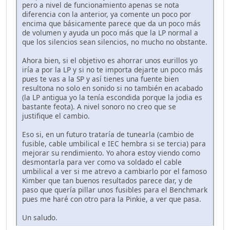
pero a nivel de funcionamiento apenas se nota
diferencia con la anterior, ya comente un poco por
encima que básicamente parece que da un poco más
de volumen y ayuda un poco más que la LP normal a
que los silencios sean silencios, no mucho no obstante.
Ahora bien, si el objetivo es ahorrar unos eurillos yo
iría a por la LP y si no te importa dejarte un poco más
pues te vas a la SP y así tienes una fuente bien
resultona no solo en sonido si no también en acabado
(la LP antigua yo la tenía escondida porque la jodia es
bastante feota). A nivel sonoro no creo que se
justifique el cambio.
Eso si, en un futuro trataría de tunearla (cambio de
fusible, cable umbilical e IEC hembra si se tercia) para
mejorar su rendimiento. Yo ahora estoy viendo como
desmontarla para ver como va soldado el cable
umbilical a ver si me atrevo a cambiarlo por el famoso
Kimber que tan buenos resultados parece dar, y de
paso que quería pillar unos fusibles para el Benchmark
pues me haré con otro para la Pinkie, a ver que pasa.
Un saludo.