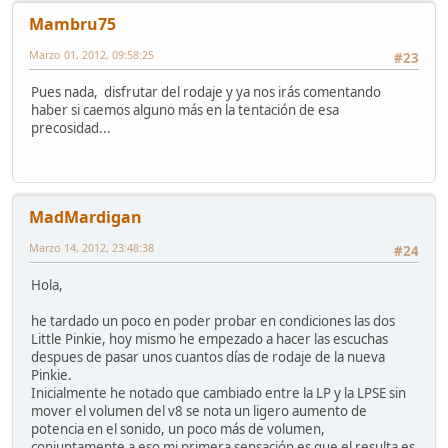
Mambru75
Marzo 01, 2012, 09:58:25
#23
Pues nada, disfrutar del rodaje y ya nos irás comentando
haber si caemos alguno más en la tentación de esa
precosidad...
MadMardigan
Marzo 14, 2012, 23:48:38
#24
Hola,
he tardado un poco en poder probar en condiciones las dos
Little Pinkie, hoy mismo he empezado a hacer las escuchas
despues de pasar unos cuantos días de rodaje de la nueva
Pinkie.
Inicialmente he notado que cambiado entre la LP y la LPSE sin
mover el volumen del v8 se nota un ligero aumento de
potencia en el sonido, un poco más de volumen,
conjuntamente a eso mi primera sensación es que el resulta es