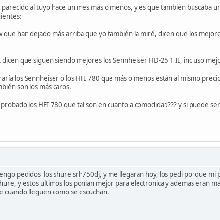
o parecido al tuyo hace un mes más o menos, y es que también buscaba un
uientes:
w que han dejado más arriba que yo también la miré, dicen que los mejor
k dicen que siguen siendo mejores los Sennheiser HD-25 1 II, incluso me
iraría los Sennheiser o los HFI 780 que más o menos están al mismo pre
mbién son los más caros.
a probado los HFI 780 que tal son en cuanto a comodidad??? y si puede se
engo pedidos los shure srh750dj, y me llegaran hoy, los pedi porque mi 
shure, y estos ultimos los ponian mejor para electronica y ademas eran ma
re cuando lleguen como se escuchan.