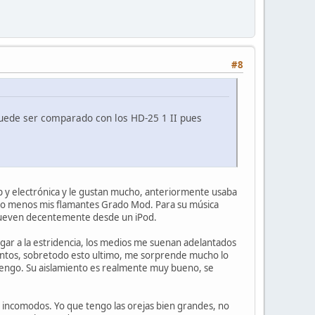
#8
puede ser comparado con los HD-25 1 II pues
 y electrónica y le gustan mucho, anteriormente usaba
cho menos mis flamantes Grado Mod. Para su música
mueven decentemente desde un iPod.
legar a la estridencia, los medios me suenan adelantados
entos, sobretodo esto ultimo, me sorprende mucho lo
e tengo. Su aislamiento es realmente muy bueno, se
e incomodos. Yo que tengo las orejas bien grandes, no