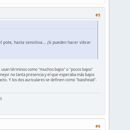
#5
 pote, hasta sensitiva... ¡Si pueden hacer vibrar
se usan términos como "muchos bajos" o "pocos bajos"
 mejor no tanta presencia y el que esperaba más bajos
acto. Y los dos auriculares se definen como "basshead".
25
#6