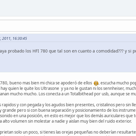
8, 2011, 16:30:45
haya probado los HFI 780 que tal son en cuanto a comodidad??? y si 
Fi780, bueno mas bien mi chica se apoderó de ellos
, escucha mucho pop
ay quien le quite los Ultrasone y ya no le gustan ni los sennheiser, mu
anan mucho mucho. Los conecta a un Totalbithead por usb, aunque se 
 rapidos y con pegada y los agudos bien presentes, cristalinos pero sin l
 grande pero si con buena separación y posicionamiento de los instrum
da sonido en una posición, en esto es mejor que los demás auriculares qu
a alto volumen sin molestar a nadie y aislan muy bien del ruido exterior.
prietan solo un poco, si tienes las orejas pequeñas no deberían resultart