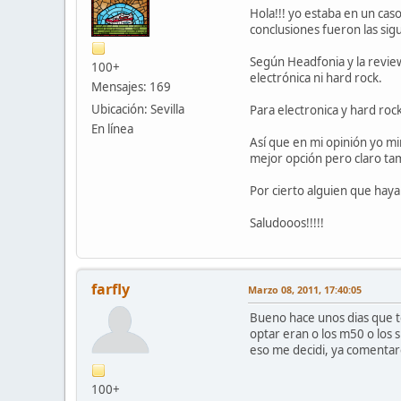
Hola!!! yo estaba en un cas
conclusiones fueron las sig
Según Headfonia y la revie
100+
electrónica ni hard rock.
Mensajes: 169
Ubicación: Sevilla
Para electronica y hard roc
En línea
Así que en mi opinión yo m
mejor opción pero claro ta
Por cierto alguien que hay
Saludooos!!!!!
farfly
Marzo 08, 2011, 17:40:05
Bueno hace unos dias que t
optar eran o los m50 o los 
eso me decidi, ya comenta
100+