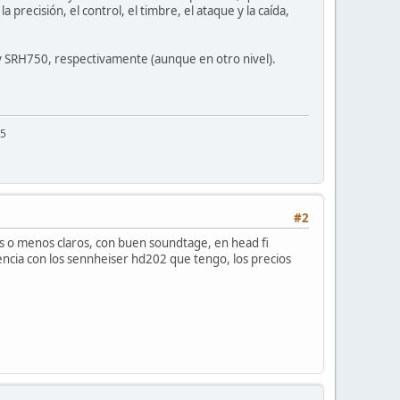
 precisión, el control, el timbre, el ataque y la caída,
 y SRH750, respectivamente (aunque en otro nivel).
25
#2
as o menos claros, con buen soundtage, en head fi
encia con los sennheiser hd202 que tengo, los precios