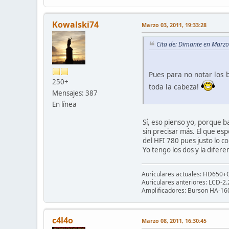
Kowalski74
Marzo 03, 2011, 19:33:28
Cita de: Dimante en Marzo
Pues para no notar los b
250+
toda la cabeza!
Mensajes: 387
En línea
Sí, eso pienso yo, porque b
sin precisar más. El que es
del HFI 780 pues justo lo c
Yo tengo los dos y la difer
Auriculares actuales: HD650+Ca
Auriculares anteriores: LCD-2
Amplificadores: Burson HA-160
c4l4o
Marzo 08, 2011, 16:30:45