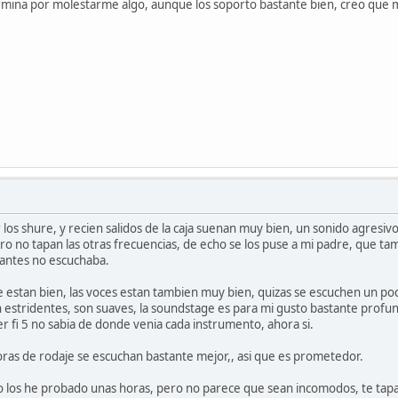
ermina por molestarme algo, aunque los soporto bastante bien, creo que 
los shure, y recien salidos de la caja suenan muy bien, un sonido agresivo
ro no tapan las otras frecuencias, de echo se los puse a mi padre, que ta
 antes no escuchaba.
estan bien, las voces estan tambien muy bien, quizas se escuchen un poco
on estridentes, son suaves, la soundstage es para mi gusto bastante prof
r fi 5 no sabia de donde venia cada instrumento, ahora si.
horas de rodaje se escuchan bastante mejor,, asi que es prometedor.
o los he probado unas horas, pero no parece que sean incomodos, te tapa