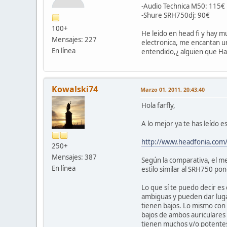
-Audio Technica M50: 115€
-Shure SRH750dj: 90€
100+
He leido en head fi y hay m
Mensajes: 227
electronica, me encantan u
En línea
entendido,¿ alguien que Ha
Kowalski74
Marzo 01, 2011, 20:43:40
Hola farfly,
A lo mejor ya te has leído e
http://www.headfonia.com/
250+
Mensajes: 387
Según la comparativa, el me
En línea
estilo similar al SRH750 p
Lo que sí te puedo decir es
ambiguas y pueden dar luga
tienen bajos. Lo mismo con
bajos de ambos auriculares 
tienen muchos y/o potentes)