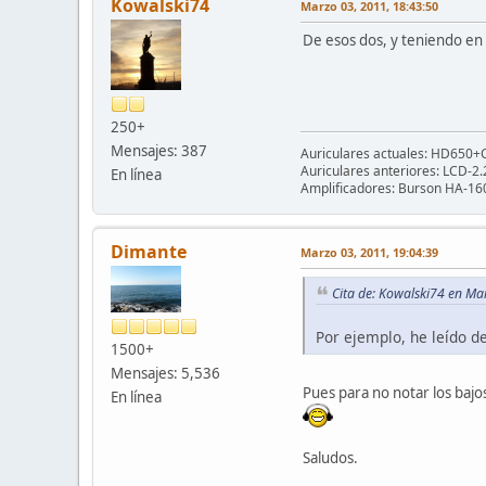
Kowalski74
Marzo 03, 2011, 18:43:50
De esos dos, y teniendo en 
250+
Mensajes: 387
Auriculares actuales: HD650+Ca
Auriculares anteriores: LCD-2
En línea
Amplificadores: Burson HA-160
Dimante
Marzo 03, 2011, 19:04:39
Cita de: Kowalski74 en Ma
Por ejemplo, he leído d
1500+
Mensajes: 5,536
Pues para no notar los bajos
En línea
Saludos.