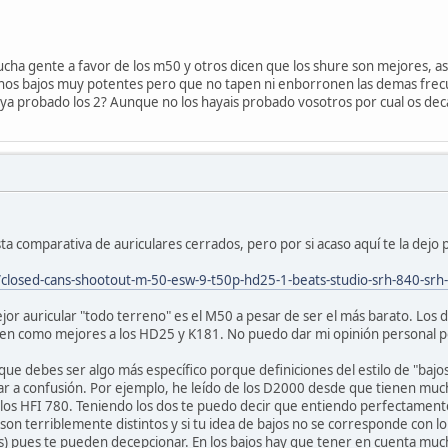
ucha gente a favor de los m50 y otros dicen que los shure son mejores, a
nos bajos muy potentes pero que no tapen ni enborronen las demas fre
ya probado los 2? Aunque no los hayais probado vosotros por cual os deca
sta comparativa de auriculares cerrados, pero por si acaso aquí te la dejo p
closed-cans-shootout-m-50-esw-9-t50p-hd25-1-beats-studio-srh-840-srh
jor auricular "todo terreno" es el M50 a pesar de ser el más barato. Los
onen como mejores a los HD25 y K181. No puedo dar mi opinión personal 
 que debes ser algo más específico porque definiciones del estilo de "bajo
r a confusión. Por ejemplo, he leído de los D2000 desde que tienen mu
 los HFI 780. Teniendo los dos te puedo decir que entiendo perfectamen
son terriblemente distintos y si tu idea de bajos no se corresponde con lo
 pues te pueden decepcionar. En los bajos hay que tener en cuenta mucho