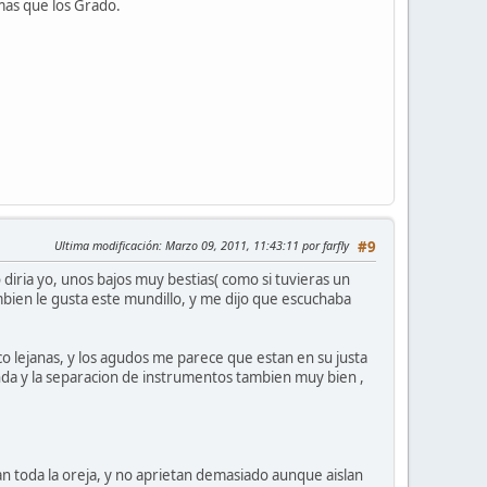
mas que los Grado.
Ultima modificación
: Marzo 09, 2011, 11:43:11 por farfly
#9
 diria yo, unos bajos muy bestias( como si tuvieras un
mbien le gusta este mundillo, y me dijo que escuchaba
 lejanas, y los agudos me parece que estan en su justa
unda y la separacion de instrumentos tambien muy bien ,
n toda la oreja, y no aprietan demasiado aunque aislan