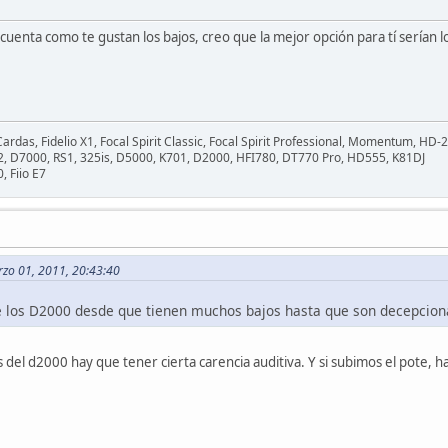
cuenta como te gustan los bajos, creo que la mejor opción para tí serían l
rdas, Fidelio X1, Focal Spirit Classic, Focal Spirit Professional, Momentum, HD-
.2, D7000, RS1, 325is, D5000, K701, D2000, HFI780, DT770 Pro, HD555, K81DJ
, Fiio E7
rzo 01, 2011, 20:43:40
e los D2000 desde que tienen muchos bajos hasta que son decepcion
 del d2000 hay que tener cierta carencia auditiva. Y si subimos el pote, ha