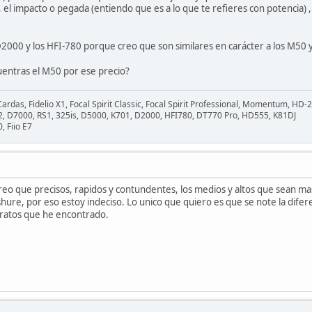
 el impacto o pegada (entiendo que es a lo que te refieres con potencia) , la
D2000 y los HFI-780 porque creo que son similares en carácter a los M50
uentras el M50 por ese precio?
rdas, Fidelio X1, Focal Spirit Classic, Focal Spirit Professional, Momentum, HD-
.2, D7000, RS1, 325is, D5000, K701, D2000, HFI780, DT770 Pro, HD555, K81DJ
, Fiio E7
reo que precisos, rapidos y contundentes, los medios y altos que sean m
ure, por eso estoy indeciso. Lo unico que quiero es que se note la difer
ratos que he encontrado.