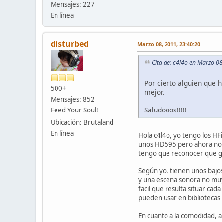
Mensajes: 227
En línea
disturbed
Marzo 08, 2011, 23:40:20
Cita de: c4l4o en Marzo 0
Por cierto alguien que 
500+
mejor.
Mensajes: 852
Saludooos!!!!!
Feed Your Soul!
Ubicación: Brutaland
En línea
Hola c4l4o, yo tengo los H
unos HD595 pero ahora no h
tengo que reconocer que g
Según yo, tienen unos bajos
y una escena sonora no muy
facil que resulta situar ca
pueden usar en bibliotecas 
En cuanto a la comodidad, a