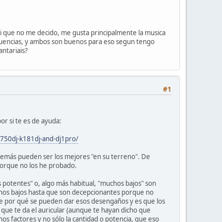
si que no me decido, me gusta principalmente la musica
cuencias, y ambos son buenos para eso segun tengo
ntariais?
#1
or si te es de ayuda:
-750dj-k181dj-and-dj1pro/
 demás pueden ser los mejores "en su terreno". De
porque no los he probado.
s potentes" o, algo más habitual, "muchos bajos" son
chos bajos hasta que son decepcionantes porque no
te por qué se pueden dar esos desengaños y es que los
 que te da el auricular (aunque te hayan dicho que
s factores y no sólo la cantidad o potencia, que eso