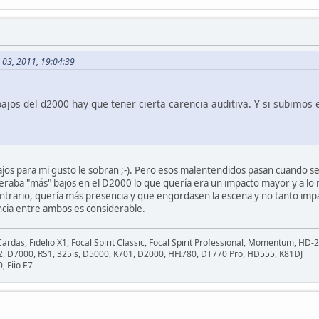
 03, 2011, 19:04:39
ajos del d2000 hay que tener cierta carencia auditiva. Y si subimos el
ajos para mi gusto le sobran ;-). Pero esos malentendidos pasan cuando 
peraba "más" bajos en el D2000 lo que quería era un impacto mayor y a lo
ontrario, quería más presencia y que engordasen la escena y no tanto imp
encia entre ambos es considerable.
rdas, Fidelio X1, Focal Spirit Classic, Focal Spirit Professional, Momentum, HD-
.2, D7000, RS1, 325is, D5000, K701, D2000, HFI780, DT770 Pro, HD555, K81DJ
, Fiio E7