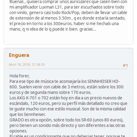
Buenas , quisiera comprar unos auriculares que casen bien con
mi amplificador Luxman L31, para ser escuchados sobre todo
con vinilo, genero casi todo Rock/Pop, deben de llevar un cable
de extensión de al menos 3.50m , q es donde estaría sentado,
el precio en torno a los 300euros. haber si me hechaís una
mano, q ni idea de lo q puede ir bien. gracias...
Enguera
Abril 18, 2018, 21:38:20
#1
Hola forer,
Para ese tipo de música te aconsejaría los SENNHEISER HD-
600. Suelen venir con cable de 3 metros, están sobre los 300
euros y de segunda mano sobre 170 euros.
Los AKG K-701 o 702 están hoy en dia a un precio nuevos de
escándalo, 120 euros, pero su perfil más detallado no creo que
te guste mucho con ese estilo musical. Son de la misma calidad
que los Sennheiser.
GRADO es otra opción, sobre todo los SR-60 (unos 80 euros),
pero tienen un sonido más directo y son diferentes a las otras
opciones.
El cable es un condicionante que no deberias tener, porque te