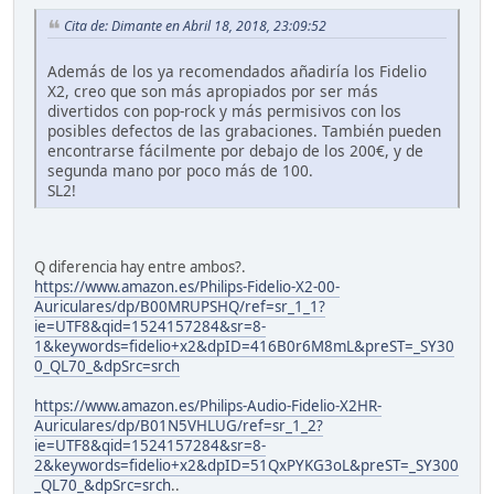
Cita de: Dimante en Abril 18, 2018, 23:09:52
Además de los ya recomendados añadiría los Fidelio
X2, creo que son más apropiados por ser más
divertidos con pop-rock y más permisivos con los
posibles defectos de las grabaciones. También pueden
encontrarse fácilmente por debajo de los 200€, y de
segunda mano por poco más de 100.
SL2!
Q diferencia hay entre ambos?.
https://www.amazon.es/Philips-Fidelio-X2-00-
Auriculares/dp/B00MRUPSHQ/ref=sr_1_1?
ie=UTF8&qid=1524157284&sr=8-
1&keywords=fidelio+x2&dpID=416B0r6M8mL&preST=_SY30
0_QL70_&dpSrc=srch
https://www.amazon.es/Philips-Audio-Fidelio-X2HR-
Auriculares/dp/B01N5VHLUG/ref=sr_1_2?
ie=UTF8&qid=1524157284&sr=8-
2&keywords=fidelio+x2&dpID=51QxPYKG3oL&preST=_SY300
_QL70_&dpSrc=srch
..