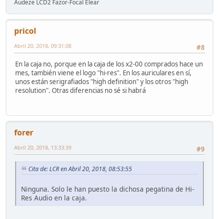
Audeze LCD2 Fazor-Focal Elear
pricol
Abril 20, 2018, 09:31:08
#8
En la caja no, porque en la caja de los x2-00 comprados hace un
mes, también viene el logo "hi-res". En los auriculares en sí,
unos están serigrafiados "high definition" y los otros "high
resolution". Otras diferencias no sé si habrá
forer
Abril 20, 2018, 13:33:39
#9
Cita de: LCR en Abril 20, 2018, 08:53:55
Ninguna. Solo le han puesto la dichosa pegatina de Hi-
Res Audio en la caja.