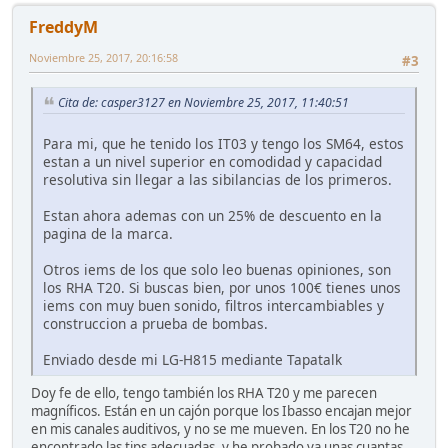
FreddyM
Noviembre 25, 2017, 20:16:58
#3
Cita de: casper3127 en Noviembre 25, 2017, 11:40:51
Para mi, que he tenido los IT03 y tengo los SM64, estos
estan a un nivel superior en comodidad y capacidad
resolutiva sin llegar a las sibilancias de los primeros.
Estan ahora ademas con un 25% de descuento en la
pagina de la marca.
Otros iems de los que solo leo buenas opiniones, son
los RHA T20. Si buscas bien, por unos 100€ tienes unos
iems con muy buen sonido, filtros intercambiables y
construccion a prueba de bombas.
Enviado desde mi LG-H815 mediante Tapatalk
Doy fe de ello, tengo también los RHA T20 y me parecen
magníficos. Están en un cajón porque los Ibasso encajan mejor
en mis canales auditivos, y no se me mueven. En los T20 no he
encontrado las tips adecuadas, y he probado ya unas cuantas,