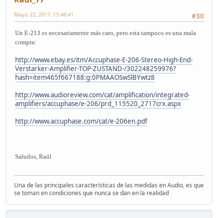
Mayo 22, 2017, 15:48:41
#30
Un E-213 es necesariamente más caro, pero esta tampoco es una mala
compra:
http://www.ebay.es/itm/Accuphase-E-206-Stereo-High-End-
Verstarker-Amplifier-TOP-ZUSTAND-/302248259976?
hash=item465f667188:g:0PMAAOSwSlBYwtz8
http://www.audioreview.com/cat/amplification/integrated-
amplifiers/accuphase/e-206/prd_115520_2717crx.aspx
http://www.accuphase.com/cat/e-206en.pdf
Saludos, Raúl
Una de las principales características de las medidas en Audio, es que
se toman en condiciones que nunca se dan en la realidad