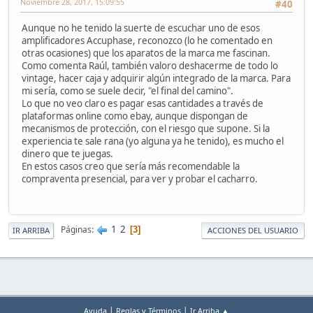
Noviembre 28, 2017, 15:09:55
#40
Aunque no he tenido la suerte de escuchar uno de esos
amplificadores Accuphase, reconozco (lo he comentado en
otras ocasiones) que los aparatos de la marca me fascinan.
Como comenta Raúl, también valoro deshacerme de todo lo
vintage, hacer caja y adquirir algún integrado de la marca. Para
mi sería, como se suele decir, "el final del camino".
Lo que no veo claro es pagar esas cantidades a través de
plataformas online como ebay, aunque dispongan de
mecanismos de protección, con el riesgo que supone. Si la
experiencia te sale rana (yo alguna ya he tenido), es mucho el
dinero que te juegas.
En estos casos creo que sería más recomendable la
compraventa presencial, para ver y probar el cacharro.
1
2
Páginas
3
IR ARRIBA
ACCIONES DEL USUARIO
|
|
Ayuda
Reglas y Términos
Ir Arriba ▲