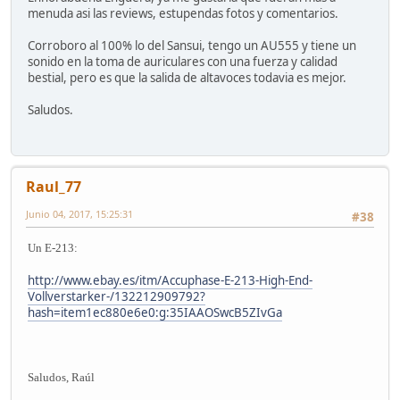
menuda asi las reviews, estupendas fotos y comentarios.
Corroboro al 100% lo del Sansui, tengo un AU555 y tiene un
sonido en la toma de auriculares con una fuerza y calidad
bestial, pero es que la salida de altavoces todavia es mejor.
Saludos.
Raul_77
Junio 04, 2017, 15:25:31
#38
Un E-213:
http://www.ebay.es/itm/Accuphase-E-213-High-End-
Vollverstarker-/132212909792?
hash=item1ec880e6e0:g:35IAAOSwcB5ZIvGa
Saludos, Raúl