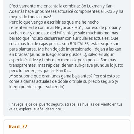
Efectivamente me encanta la combinación Luxman y Kan.
Además hace unos meses actualicé componentes al L-235 y ha
mejorado todavía más!
Pero lo que vengo a escribir es que me he hecho
recientemente con unas Heybrook Hb1, por eso de probar y
cacharrear y que esto del hifi vintage sale muchiiiiisimo mas
barato que incluso cacharrear con auriculares actuales. Que
cosa mas fea de cajas pero... son BRUTALES, estas si que son
para plantarse. Me han dejado impresionado, "dejan a las kan
en bragas" (aunque luego sobre gustos...), salvo en algún
aspecto (calidez y timbre en medios), pero pocos. Son mas
transparentes, mas rápidas, tienen sub-grave (aunque lo justo
pero lo tienen, es que las Kan 0)...
¿Y se supone que eran unas gama baja antes? Pero si esto se
come a gamas actuales de doble o triple su precio seguro (y
luego puede seguir subiendo).
...navega lejos del puerto seguro, atrapa las huellas del viento en tus
velas, explora, sueña, descubre...
Raul_77