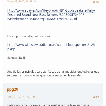
Mayo 28, 2017, 18:51:44
#36
http://www.ebay.es/itm/Heybrook-HB1-Loudspeakers-Fully-
Restored-Brand-New-Bass-Drivers-/302300572492?
hash=item466284ab4c:g:F1MAAOSwdjNZBO3d
O siempre están disponibles estas:
http://www.wilmslow-audio.co.uk/wa-hb1-loudspeaker-2125-
p.asp
Saludos, Raúl
Una de las principales características de las medidas en Audio, es que
se toman en condiciones que nunca se dan en la realidad
ppg20
Junio 01, 2017, 17:01:45
#37
Enhorabuena Enguera, ya me gustaria que fueran mas a