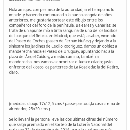
Hola amigos, con permiso de la autoridad, si el tiempo no lo
impide y haciendo continuidad a la buena acogida de años
anteriores, me gustaría sortear este dibujo entre los
compañeros del foro de la península, Baleares y Canarias; se
trata de un apunte mío a tinta sanguina de uno de los kioskos
del parque del Retiro, en Madrid; que está, a saber, viniendo
del Paseo de Coches (paseo de Fernán Nuñez) y dejando a la
siniestra los jardines de Cecilio Rodríguez, damos un doblez a
manderecha hacia el Paseo de Uruguay, apuntando hacia la
plaza del Ángel Caído y, a medio camino, también a
manderecha, nos vamos a encontrar el kiosco citado; justo
enfrente del kiosco los parterres de La Rosaleda; la del Retiro,
claro.
(medidas: dibujo 17x12,5 cms / passe-partout,la cosa crema de
alrededor, 25x20 cms.)
Se lo llevará la persona lleve las dos últimas cifras del número
que salga premiado en el Sorteo de la Lotería Nacional del
próximo 22 de diciembre de 2016, para lo cual pongo más