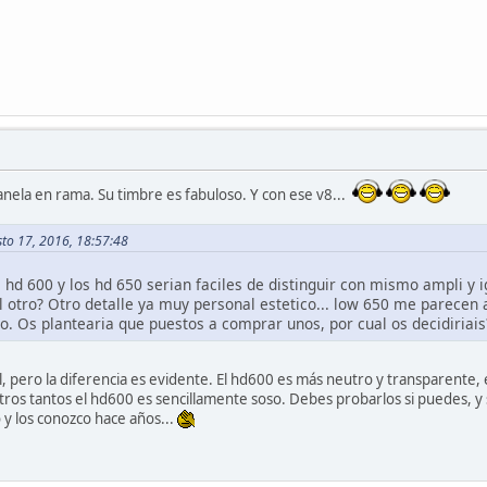
nela en rama. Su timbre es fabuloso. Y con ese v8...
to 17, 2016, 18:57:48
 hd 600 y los hd 650 serian faciles de distinguir con mismo ampli y i
 al otro? Otro detalle ya muy personal estetico... low 650 me parece
. Os plantearia que puestos a comprar unos, por cual os decidiriais
, pero la diferencia es evidente. El hd600 es más neutro y transparente,
ros tantos el hd600 es sencillamente soso. Debes probarlos si puedes, y si
o y los conozco hace años...