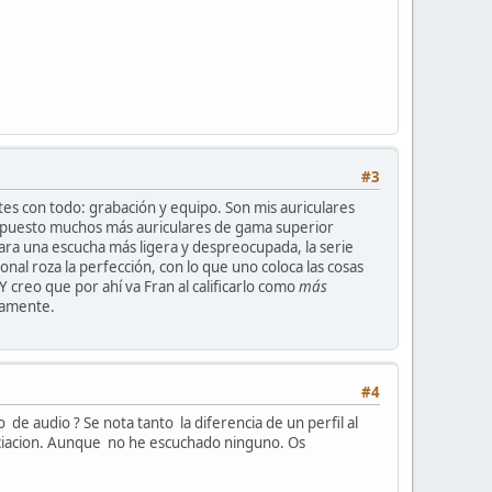
#3
s con todo: grabación y equipo. Son mis auriculares
supuesto muchos más auriculares de gama superior
ara una escucha más ligera y despreocupada, la serie
tonal roza la perfección, con lo que uno coloca las cosas
Y creo que por ahí va Fran al calificarlo como
más
icamente.
#4
 de audio ? Se nota tanto la diferencia de un perfil al
eciacion. Aunque no he escuchado ninguno. Os