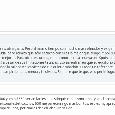
es, otra gama. Pero al mismo tiempo son mucho más refinados y exigente
duda, pero admito que sólo escucho con ellos lo mejor que tengo. Y por 
n mejores. Para otras escuchas, como conocer cosas nuevas en Spoty, o p
l a pesar de sus limitaciones técnicas. Eso sin entrar en que su equilibrio 
endo la calidad y el carácter de cualquier grabación. Es todo un referente. 
un ampli de gama media y te olvidas. Siempre que te guste su perfil, lóg
00 y los hd 650 serian faciles de distinguir con mismo ampli y igual archivo
personal estetico... low 650 me parecen algo mas bonitos, eso es my apr
mprar unos, por cual os decidiriais?. Un saludo