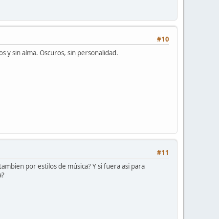
#10
 y sin alma. Oscuros, sin personalidad.
#11
mbien por estilos de música? Y si fuera asi para
a?