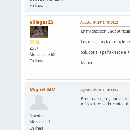
En línea
Villegas63
Agosto 18, 2016, 18:00:26
En mi caso son unos auricul
Los míos, en plan completos,
250+
Saludos a la peña desde el 
Mensajes: 362
En línea
Manuel
Miguel.MM
Agosto 19, 2016, 10:54:32
Buenos dias, soy nuevo, me 
música templada, cantaautor
Novato
Mensajes: 1
En línea