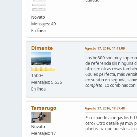
Novato
Mensajes: 49
En línea
Dimante
Agosto 17, 2016, 11:41:09
Los hd800 son muy superior
de referencia sin ninguna 
ofrecen otras cosas tambié
600 es perfecta, más versáti
1500+
en su sitio en seguida, sabi
Mensajes: 5,536
completo
. Lo combinas con 
En línea
Tamarugo
Agosto 17, 2016, 18:57:48
Escuchando a ciegas los hd 6
otro? Otro detalle ya muy 
Novato
plantearia que puestos a co
Mensajes: 17