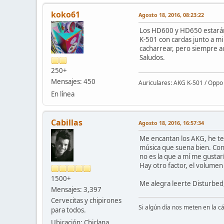
koko61
Agosto 18, 2016, 08:23:22
Los HD600 y HD650 estarán 
K-501 con cardas junto a mi
cacharrear, pero siempre 
Saludos.
250+
Mensajes: 450
Auriculares: AKG K-501 / Opp
En línea
Cabillas
Agosto 18, 2016, 16:57:34
Me encantan los AKG, he ten
música que suena bien. Con 
no es la que a mí me gustarí
Hay otro factor, el volumen
1500+
Me alegra leerte Disturbed,
Mensajes: 3,397
Cervecitas y chipirones
Si algún día nos meten en la c
para todos.
Ubicación: Chiclana