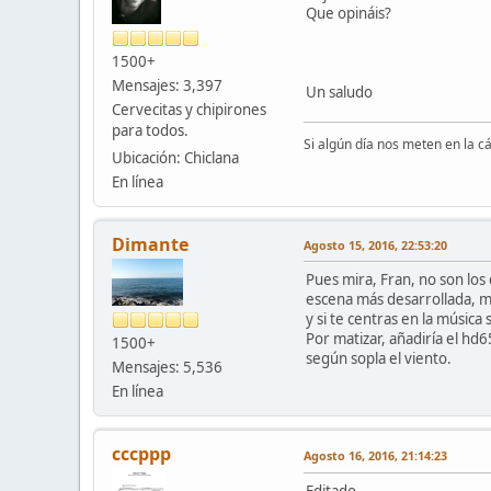
Que opináis?
1500+
Mensajes: 3,397
Un saludo
Cervecitas y chipirones
para todos.
Si algún día nos meten en la c
Ubicación: Chiclana
En línea
Dimante
Agosto 15, 2016, 22:53:20
Pues mira, Fran, no son los
escena más desarrollada, má
y si te centras en la músic
Por matizar, añadiría el hd
1500+
según sopla el viento.
Mensajes: 5,536
En línea
cccppp
Agosto 16, 2016, 21:14:23
Editado