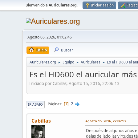
Bienvenido a
Auriculares.org
.
Iniciar sesión
Regist
Agosto 06, 2026, 01:02:46
Inicio
Buscar
Auriculares.org
Equipo
Auriculares
Es el HD600 el au
►
►
►
Es el HD600 el auricular má
Iniciado por Cabillas, Agosto 15, 2016, 22:06:13
2
Páginas
1
IR ABAJO
Cabillas
Agosto 15, 2016, 22:06:13
Después de algunos años en 
dejas de lado las virtudes t