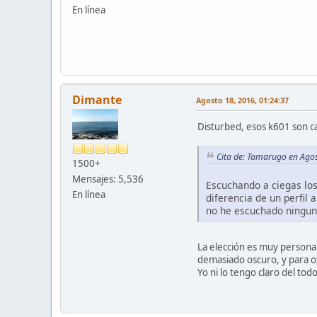
En línea
Dimante
Agosto 18, 2016, 01:24:37
Disturbed, esos k601 son ca
Cita de: Tamarugo en Agos
1500+
Mensajes: 5,536
Escuchando a ciegas los
En línea
diferencia de un perfil
no he escuchado ninguno
La elección es muy personal
demasiado oscuro, y para ot
Yo ni lo tengo claro del tod