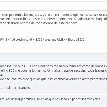
siempre entre los mejores, pero en mi modesta opinión no serán los má
 V8 son insustituibles. Pasan los años y no encuentro nada que me haga d
acabo deshaciéndome de todo menos de este tándem.
o PM-3 / Audiotechnica ATH-ES55 / Westone UM3X / Shure SE535
ido los 701 y los 601 con el v8 pero me hacen "cisnear" como decimos alg
el hd 800 me ocurría lo mismo. Al final se trata de escuchar toda la músic
a.
 de escucha. Yo creo que los que escuchamos a volumen altito preferimos u
 un salido chiclanero
árcel por descargar música, solo pido que nos separen por estilos musicales