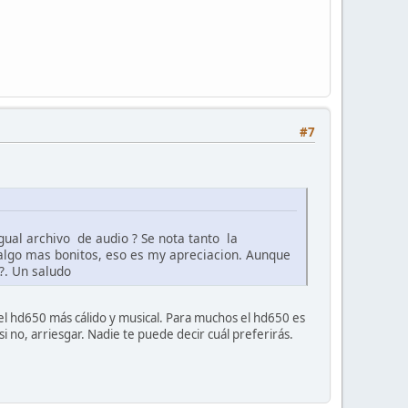
#7
gual archivo de audio ? Se nota tanto la
n algo mas bonitos, eso es my apreciacion. Aunque
?. Un saludo
 el hd650 más cálido y musical. Para muchos el hd650 es
 no, arriesgar. Nadie te puede decir cuál preferirás.