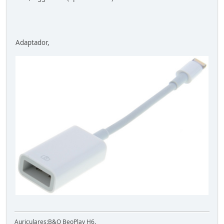
Adaptador,
Auriculares:B&O BeoPlay H6.