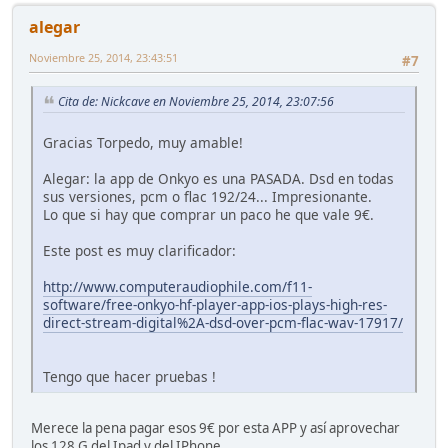
alegar
Noviembre 25, 2014, 23:43:51
#7
Cita de: Nickcave en Noviembre 25, 2014, 23:07:56
Gracias Torpedo, muy amable!
Alegar: la app de Onkyo es una PASADA. Dsd en todas
sus versiones, pcm o flac 192/24... Impresionante.
Lo que si hay que comprar un paco he que vale 9€.
Este post es muy clarificador:
http://www.computeraudiophile.com/f11-
software/free-onkyo-hf-player-app-ios-plays-high-res-
direct-stream-digital%2A-dsd-over-pcm-flac-wav-17917/
Tengo que hacer pruebas !
Merece la pena pagar esos 9€ por esta APP y así aprovechar
los 128 G del Ipad y del IPhone.