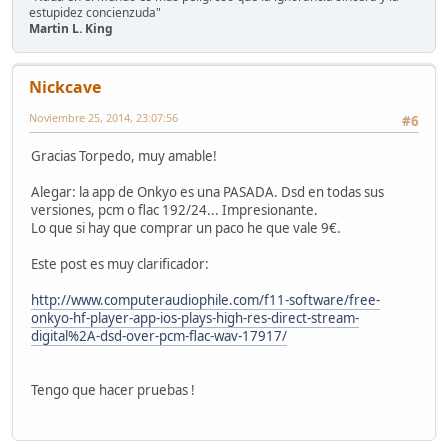
estupidez concienzuda"
Martin L. King
Nickcave
Noviembre 25, 2014, 23:07:56
#6
Gracias Torpedo, muy amable!
Alegar: la app de Onkyo es una PASADA. Dsd en todas sus
versiones, pcm o flac 192/24... Impresionante.
Lo que si hay que comprar un paco he que vale 9€.
Este post es muy clarificador:
http://www.computeraudiophile.com/f11-software/free-
onkyo-hf-player-app-ios-plays-high-res-direct-stream-
digital%2A-dsd-over-pcm-flac-wav-17917/
Tengo que hacer pruebas !