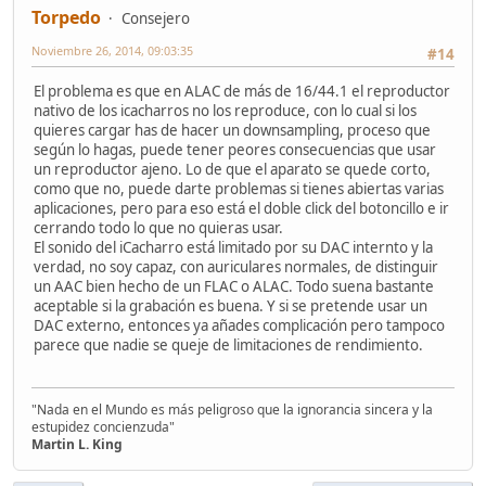
Torpedo
Consejero
Noviembre 26, 2014, 09:03:35
#14
El problema es que en ALAC de más de 16/44.1 el reproductor
nativo de los icacharros no los reproduce, con lo cual si los
quieres cargar has de hacer un downsampling, proceso que
según lo hagas, puede tener peores consecuencias que usar
un reproductor ajeno. Lo de que el aparato se quede corto,
como que no, puede darte problemas si tienes abiertas varias
aplicaciones, pero para eso está el doble click del botoncillo e ir
cerrando todo lo que no quieras usar.
El sonido del iCacharro está limitado por su DAC internto y la
verdad, no soy capaz, con auriculares normales, de distinguir
un AAC bien hecho de un FLAC o ALAC. Todo suena bastante
aceptable si la grabación es buena. Y si se pretende usar un
DAC externo, entonces ya añades complicación pero tampoco
parece que nadie se queje de limitaciones de rendimiento.
"Nada en el Mundo es más peligroso que la ignorancia sincera y la
estupidez concienzuda"
Martin L. King