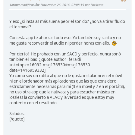
#9
Ultima modificación
: Noviembre 26, 2014, 07:08:19 por Nickcave
Y eso ¿si instalas más suena peor el sonido? ¿no va a tirar fluido
el terminal?
Con esta app te ahorras todo eso. Yo también soy rarito y no
me gusta reconvertir el audio ni perder horas con ello.
Por cierto! He probado con un SACD y perfecto, nunca sonó
tan bien el ipad ;)quote author=feraldi
link=topic=16092.msg176530#msg176530
date=1416959332]
Yo como soy un ratito al que no le gusta instalar ni en el móvil
ni en el ordenador más aplicaciones que las que considero
estrictamente necesarias para mí (3 en móvil y 7 en el portátil),
no uso otra app que la nativaca y para escuchar música en
lossless la convierto a ALAC y la verdad es que estoy muy
contento con el resultado.
Saludos.
[/quote]