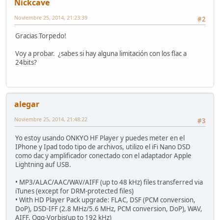
Nickcave
Noviembre 25, 2014, 21:23:39
#2
Gracias Torpedo!
Voy a probar. ¿sabes si hay alguna limitación con los flac a
24bits?
alegar
Noviembre 25, 2014, 21:48:22
#3
Yo estoy usando ONKYO HF Player y puedes meter en el
IPhone y Ipad todo tipo de archivos, utilizo el iFi Nano DSD
como dac y amplificador conectado con el adaptador Apple
Lightning auf USB.
• MP3/ALAC/AAC/WAV/AIFF (up to 48 kHz) files transferred via
iTunes (except for DRM-protected files)
• With HD Player Pack upgrade: FLAC, DSF (PCM conversion,
DoP), DSD-IFF (2.8 MHz/5.6 MHz, PCM conversion, DoP), WAV,
AIFF, Ogg-Vorbis(up to 192 kHz)