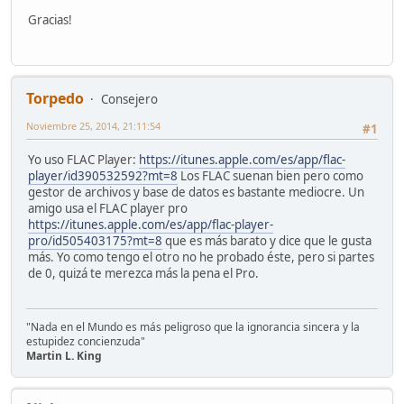
Gracias!
Torpedo
Consejero
Noviembre 25, 2014, 21:11:54
#1
Yo uso FLAC Player:
https://itunes.apple.com/es/app/flac-
player/id390532592?mt=8
Los FLAC suenan bien pero como
gestor de archivos y base de datos es bastante mediocre. Un
amigo usa el FLAC player pro
https://itunes.apple.com/es/app/flac-player-
pro/id505403175?mt=8
que es más barato y dice que le gusta
más. Yo como tengo el otro no he probado éste, pero si partes
de 0, quizá te merezca más la pena el Pro.
"Nada en el Mundo es más peligroso que la ignorancia sincera y la
estupidez concienzuda"
Martin L. King