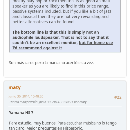
mostly play pop or rock then this is as good a small
speaker as you are likely to find in this price range,
passive systems included, but if you like a bit of jazz
and classical then they are not very rewarding and
better alternatives can be found.
The bottom line is that this is simply not an
audiophile loudspeaker. That is not to say that it
couldn't be an excellent monitor,
but for home use
I'd recommend against it
.
Son más caros pero la marca no acertó esta vez.
maty
Junio 30, 2014, 10:48:20
#22
Ultima modificación
: Junio 30, 2014, 10:54:21 por maty
Yamaha HS 7
Para estudio, muy buenos. Para escuchar música no lo tengo
tan claro. Mejor preguntas en Hispasonic.