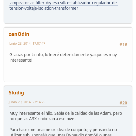
lampizator-ac-filter-diy-esa-silk-estabilizador-regulador-de-
tension-voltaje-isolation-transformer
zanOdin
Junio 28, 2014, 17:07:47
#19
Gracias por la info, lo leeré detenidamente ya que es muy
interesante!
Sludig
Junio 29, 2014, 23:14:25
#20
Muy interesante el hilo. Sabía de la calidad de las Adam, pero
no que las A3X rindieran a ese nivel.
Para hacerme una mejor idea de conjunto, y pensando no
utilizar sub, ¿pensáis que unas Dynaudio dbm50 o unas