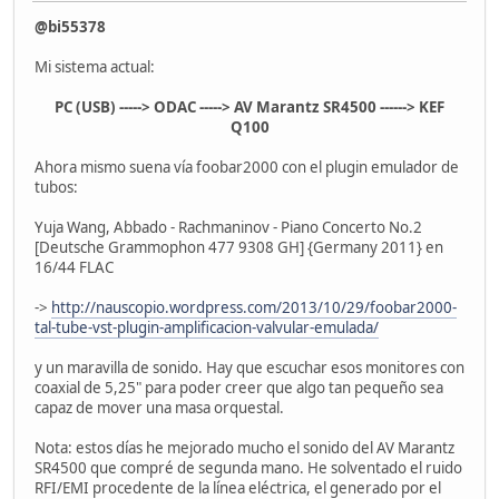
@bi55378
Mi sistema actual:
PC (USB) -----> ODAC -----> AV Marantz SR4500 ------> KEF
Q100
Ahora mismo suena vía foobar2000 con el plugin emulador de
tubos:
Yuja Wang, Abbado - Rachmaninov - Piano Concerto No.2
[Deutsche Grammophon 477 9308 GH] {Germany 2011} en
16/44 FLAC
->
http://nauscopio.wordpress.com/2013/10/29/foobar2000-
tal-tube-vst-plugin-amplificacion-valvular-emulada/
y un maravilla de sonido. Hay que escuchar esos monitores con
coaxial de 5,25" para poder creer que algo tan pequeño sea
capaz de mover una masa orquestal.
Nota: estos días he mejorado mucho el sonido del AV Marantz
SR4500 que compré de segunda mano. He solventado el ruido
RFI/EMI procedente de la línea eléctrica, el generado por el