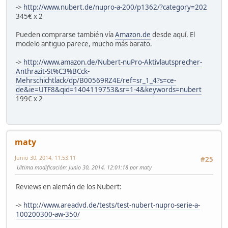
->
http://www.nubert.de/nupro-a-200/p1362/?category=202
345€ x 2
Pueden comprarse también vía
Amazon.de
desde aquí. El
modelo antiguo parece, mucho más barato.
->
http://www.amazon.de/Nubert-nuPro-Aktivlautsprecher-
Anthrazit-St%C3%BCck-
Mehrschichtlack/dp/B00569RZ4E/ref=sr_1_4?s=ce-
de&ie=UTF8&qid=1404119753&sr=1-4&keywords=nubert
199€ x 2
maty
Junio 30, 2014, 11:53:11
#25
Ultima modificación
: Junio 30, 2014, 12:01:18 por maty
Reviews en alemán de los Nubert:
->
http://www.areadvd.de/tests/test-nubert-nupro-serie-a-
100200300-aw-350/