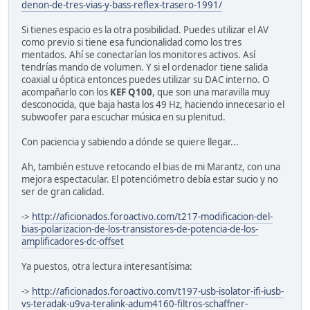
denon-de-tres-vias-y-bass-reflex-trasero-1991/
Si tienes espacio es la otra posibilidad. Puedes utilizar el AV
como previo si tiene esa funcionalidad como los tres
mentados. Ahí se conectarían los monitores activos. Así
tendrías mando de volumen. Y si el ordenador tiene salida
coaxial u óptica entonces puedes utilizar su DAC interno. O
acompañarlo con los
KEF Q100
, que son una maravilla muy
desconocida, que baja hasta los 49 Hz, haciendo innecesario el
subwoofer para escuchar música en su plenitud.
Con paciencia y sabiendo a dónde se quiere llegar...
Ah, también estuve retocando el bias de mi Marantz, con una
mejora espectacular. El potenciómetro debía estar sucio y no
ser de gran calidad.
->
http://aficionados.foroactivo.com/t217-modificacion-del-
bias-polarizacion-de-los-transistores-de-potencia-de-los-
amplificadores-dc-offset
Ya puestos, otra lectura interesantísima:
->
http://aficionados.foroactivo.com/t197-usb-isolator-ifi-iusb-
vs-teradak-u9va-teralink-adum4160-filtros-schaffner-