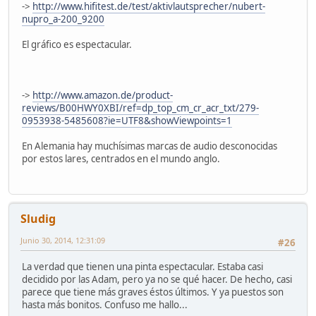
->
http://www.hifitest.de/test/aktivlautsprecher/nubert-
nupro_a-200_9200
El gráfico es espectacular.
->
http://www.amazon.de/product-
reviews/B00HWY0XBI/ref=dp_top_cm_cr_acr_txt/279-
0953938-5485608?ie=UTF8&showViewpoints=1
En Alemania hay muchísimas marcas de audio desconocidas
por estos lares, centrados en el mundo anglo.
Sludig
Junio 30, 2014, 12:31:09
#26
La verdad que tienen una pinta espectacular. Estaba casi
decidido por las Adam, pero ya no se qué hacer. De hecho, casi
parece que tiene más graves éstos últimos. Y ya puestos son
hasta más bonitos. Confuso me hallo...