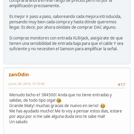
compraría ahora en ese rango de precios pero no por la
amplificación precisamente.
Es mejor ir paso a paso, saboreando cada mejora introducida,
pensando muy bien cada compra y hasta dónde queremos
llegar. Es decir, por ahora olvídate de comprar DAC alguno.
Si compras monitores con entrada XLR/jack, asegúrate de que
tienen una sensibilidad de entrada baja para que el cable Y sea
suficiente y no necesiten el Samson para amplificar la señal.
zanOdin
Junio 28, 2014, 15:10:46
#17
Menudo bicho el SR4500! Anda que no tiene entradas y
salidas, de todo tipo oiga!
Grande Maty! muchas gracias de nuevo en serio!
Me has ayudado mucho! Me lo voy a pensar estos dias, estare
por aqui por si me sale alguna duda sino te sabe mal!
Un saludo