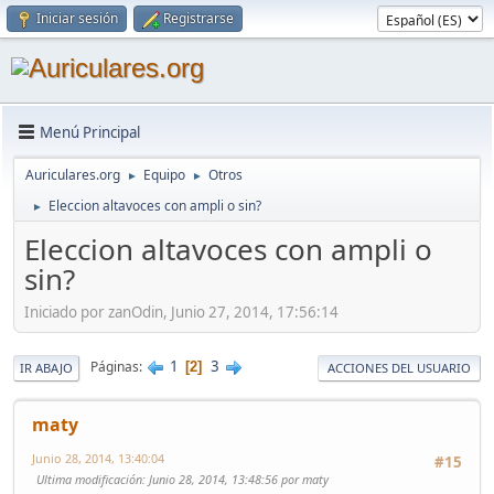
Iniciar sesión
Registrarse
Menú Principal
Auriculares.org
Equipo
Otros
►
►
Eleccion altavoces con ampli o sin?
►
Eleccion altavoces con ampli o
sin?
Iniciado por zanOdin, Junio 27, 2014, 17:56:14
1
3
Páginas
2
IR ABAJO
ACCIONES DEL USUARIO
maty
Junio 28, 2014, 13:40:04
#15
Ultima modificación
: Junio 28, 2014, 13:48:56 por maty