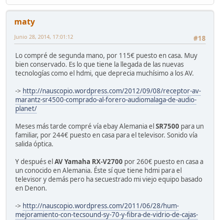
maty
Junio 28, 2014, 17:01:12
#18
Lo compré de segunda mano, por 115€ puesto en casa. Muy
bien conservado. Es lo que tiene la llegada de las nuevas
tecnologías como el hdmi, que deprecia muchísimo a los AV.
->
http://nauscopio.wordpress.com/2012/09/08/receptor-av-
marantz-sr4500-comprado-al-forero-audiomalaga-de-audio-
planet/
Meses más tarde compré vía ebay Alemania el
SR7500
para un
familiar, por 244€ puesto en casa para el televisor. Sonido vía
salida óptica.
Y después el
AV Yamaha RX-V2700
por 260€ puesto en casa a
un conocido en Alemania. Éste sí que tiene hdmi para el
televisor y demás pero ha secuestrado mi viejo equipo basado
en Denon.
->
http://nauscopio.wordpress.com/2011/06/28/hum-
mejoramiento-con-tecsound-sy-70-y-fibra-de-vidrio-de-cajas-