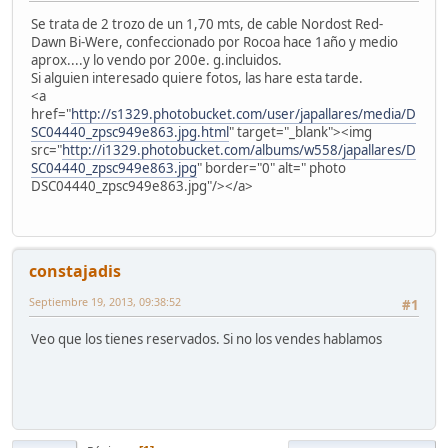
Se trata de 2 trozo de un 1,70 mts, de cable Nordost Red-
Dawn Bi-Were, confeccionado por Rocoa hace 1año y medio
aprox....y lo vendo por 200e. g.incluidos.
Si alguien interesado quiere fotos, las hare esta tarde.
<a
href="
http://s1329.photobucket.com/user/japallares/media/D
SC04440_zpsc949e863.jpg.html
" target="_blank"><img
src="
http://i1329.photobucket.com/albums/w558/japallares/D
SC04440_zpsc949e863.jpg
" border="0" alt=" photo
DSC04440_zpsc949e863.jpg"/></a>
constajadis
Septiembre 19, 2013, 09:38:52
#1
Veo que los tienes reservados. Si no los vendes hablamos