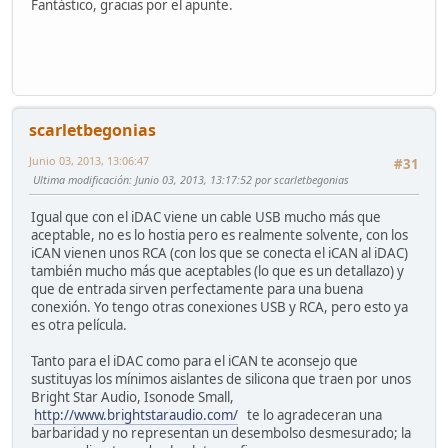
Fantástico, gracias por el apunte.
scarletbegonias
Junio 03, 2013, 13:06:47
#31
Ultima modificación
: Junio 03, 2013, 13:17:52 por scarletbegonias
Igual que con el iDAC viene un cable USB mucho más que
aceptable, no es lo hostia pero es realmente solvente, con los
iCAN vienen unos RCA (con los que se conecta el iCAN al iDAC)
también mucho más que aceptables (lo que es un detallazo) y
que de entrada sirven perfectamente para una buena
conexión. Yo tengo otras conexiones USB y RCA, pero esto ya
es otra película.
Tanto para el iDAC como para el iCAN te aconsejo que
sustituyas los mínimos aislantes de silicona que traen por unos
Bright Star Audio, Isonode Small,
http://www.brightstaraudio.com/
te lo agradeceran una
barbaridad y no representan un desembolso desmesurado; la