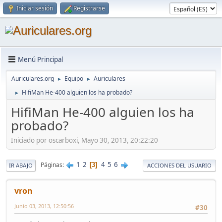
Iniciar sesión
Registrarse
Menú Principal
Auriculares.org
Equipo
Auriculares
►
►
HifiMan He-400 alguien los ha probado?
►
HifiMan He-400 alguien los ha
probado?
Iniciado por oscarboxi, Mayo 30, 2013, 20:22:20
1
2
4
5
6
Páginas
3
IR ABAJO
ACCIONES DEL USUARIO
vron
Junio 03, 2013, 12:50:56
#30