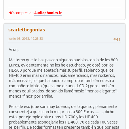
NO compres en
Audiophonics.fr
scarletbegonias
Junio 03, 2013, 19:25:33
#41
Vron,
Me temo que te has pasado algunos pueblos con lo de los 800
Euros, evidentemente no los he escuchado, yo opté por los
HE-500 porque me apetecía más su perfil, sabiendo que los
HE-400 eran más dinámicos, más americanos, más rockeros,
más incisivos, lo que ha podido comprobar también nuestro
compañero Mateo (que viene de unos LCD-2) pero también
menos equilibrados, de sonido llamémosle "menos elegante",
menos "finos" por arriba.
Pero de eso (que son muy buenos, de lo que soy plenamente
consciente) a que sean lo mejor hasta 800 Euros........, dicho
esto, por ejemplo entre unos HD-700 y los HE-400
probablemente acondejaría los HE-400, 70 de cada 100 veces
(el perfil). De todas formas ten presente también que por esta