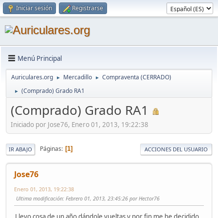
Iniciar sesión
Registrarse
Menú Principal
Auriculares.org
Mercadillo
Compraventa (CERRADO)
►
►
(Comprado) Grado RA1
►
(Comprado) Grado RA1
Iniciado por Jose76, Enero 01, 2013, 19:22:38
Páginas
1
IR ABAJO
ACCIONES DEL USUARIO
Jose76
Enero 01, 2013, 19:22:38
Ultima modificación
: Febrero 01, 2013, 23:45:26 por Hector76
Llevo cosa de un año dándole vueltas y por fin me he decidido,