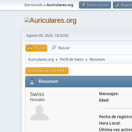
Bienvenido a
Auriculares.org
.
Iniciar sesión
Regist
Agosto 08, 2026, 18:20:05
Inicio
Buscar
Auriculares.org
Perfil de Swiss
Resumen
►
►
Información del Perfil
Resumen
Swiss
Mensajes:
Novato
Edad:
Fecha de registro
Hora Local:
Última vez activ