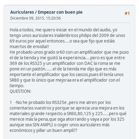
Auriculares
/
Empezar con buen pie
#1
Diciembre 09, 2015, 15:20:56
Hola a todos, me quiero iniciar en el mundo del audio, yo
tengo unos auriculares inalámbricos philips del 2009 de unos
69 euros por aquel entonces....o sea que fijo que estáis
muertos de envidia!!
He probado unos grado sr60 con un amplificador que me puso
el de la tienda y me gustó la experiencia....pero es que entre
369 de los RS325 y un amplificador con DAC la roma se me
pone en un pastón......el de la tienda me dijo que es más
importante el amplificador que los cascos,pues él tenía unos
SR80 y que lo único que mejoraa era el amplificador con el
tiempo.
QUESTION:
1 -No he probado los RS325e ,pero me atren por los
comentarios vuestros y porque se aprecia una mejora en los
materiales grande respecto a SR60,80,125 y 225.....pero qué
merece más la pena,que siga ahorrando y vaya a por los 325
aunque sea SIN AMPLI o coger unos auriculares más
económicos y pillar un buen ampli??