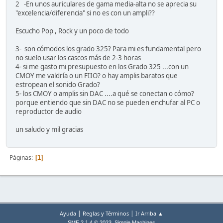
2 -En unos auriculares de gama media-alta no se aprecia su
"excelencia/diferencia" si no es con un ampli??
Escucho Pop , Rock y un poco de todo
3- son cómodos los grado 325? Para mi es fundamental pero
no suelo usar los cascos más de 2-3 horas
4- si me gasto mi presupuesto en los Grado 325 ...con un
CMOY me valdría o un FIIO? o hay amplis baratos que
estropean el sonido Grado?
5- los CMOY o amplis sin DAC ....a qué se conectan o cómo?
porque entiendo que sin DAC no se pueden enchufar al PC o
reproductor de audio
un saludo y mil gracias
Páginas
1
|
|
Ayuda
Reglas y Términos
Ir Arriba ▲
,
SMF 2.1.4 © 2023
Simple Machines