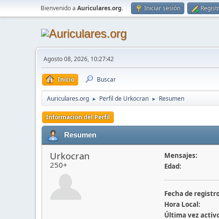
Bienvenido a
Auriculares.org
.
Iniciar sesión
Regist
Agosto 08, 2026, 10:27:42
Inicio
Buscar
Auriculares.org
Perfil de Urkocran
Resumen
►
►
Información del Perfil
Resumen
Urkocran
Mensajes:
250+
Edad:
Fecha de registro
Hora Local:
Última vez activ