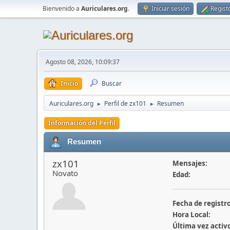
Bienvenido a
Auriculares.org
.
Iniciar sesión
Regist
Agosto 08, 2026, 10:09:37
Inicio
Buscar
Auriculares.org
Perfil de zx101
Resumen
►
►
Información del Perfil
Resumen
zx101
Mensajes:
Novato
Edad:
Fecha de registro
Hora Local:
Última vez activ