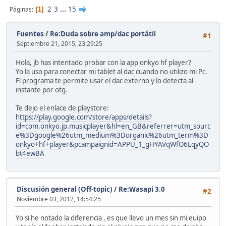
2
3
...
15
Páginas
1
Fuentes
/
Re:Duda sobre amp/dac portátil
#1
Septiembre 21, 2015, 23:29:25
Hola, jb has intentado probar con la app onkyo hf player?
Yo la uso para conectar mi tablet al dac cuando no utilizo mi Pc.
El programa te permite usar el dac externo y lo detecta al
instante por otg.
Te dejo el enlace de playstore:
https://play.google.com/store/apps/details?
id=com.onkyo.jp.musicplayer&hl=en_GB&referrer=utm_sourc
e%3Dgoogle%26utm_medium%3Dorganic%26utm_term%3D
onkyo+hf+player&pcampaignid=APPU_1_gHYAVqWfO6LqyQO
bt4ewBA
Discusión general (Off-topic)
/
Re:Wasapi 3.0
#2
Noviembre 03, 2012, 14:54:25
Yo si he notado la diferencia , es que llevo un mes sin mi euipo