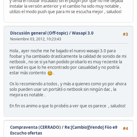
y tenía el foobar instalado sin el plugin por que no me dejaba
instalar la versión anterior y el cambio ha sido muy notable ,
utilizo el modo push que para mi se escucha mejor , saludos!
Discusión general (Off-topic)
/
Wasapi 3.0
#3
Noviembre 03, 2012, 10:23:43
Hola , ayer noche me he bajado el nuevo wasapi 3.0 para
foobar y ha cambiado drastícamente la calidad de sonido de mi
netbook , no se si ya han podido probarlo es muy reciente la
verdad es que lo he encontrado por casualidad y no podría
estar más contento
.
Os lo recomiendo a todos , y más a quienes como yo por ahora
solo pueden usar un portátil o netbook sin ningún dac , la
mejora es notable .
En fin os animo a que lo probéis a ver que os parece , saludos!
Compraventa (CERRADO)
/
Re:[Cambio][Vendo] Fiio e9
#4
Escucho ofertas