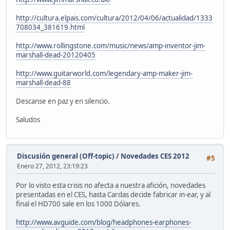
http://cultura.elpais.com/cultura/2012/04/06/actualidad/1333
708034_381619.html
http://www.rollingstone.com/music/news/amp-inventor-jim-
marshall-dead-20120405
http://www.guitarworld.com/legendary-amp-maker-jim-
marshall-dead-88
Descanse en paz y en silencio.
Saludos
Discusión general (Off-topic)
/
Novedades CES 2012
#5
Enero 27, 2012, 23:19:23
Por lo visto esta crisis no afecta a nuestra afición, novedades
presentadas en el CES, hasta Cardas decide fabricar in-ear, y al
final el HD700 sale en los 1000 Dólares.
http://www.avguide.com/blog/headphones-earphones-