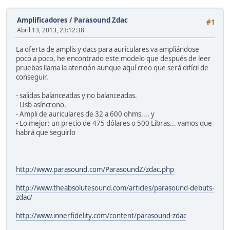
Amplificadores
/
Parasound Zdac
#1
Abril 13, 2013, 23:12:38
La oferta de amplis y dacs para auriculares va ampliándose
poco a poco, he encontrado este modelo que después de leer
pruebas llama la atención aunque aquí creo que será difícil de
conseguir.
- salidas balanceadas y no balanceadas.
- Usb asíncrono.
- Ampli de auriculares de 32 a 600 ohms.... y
- Lo mejor: un precio de 475 dólares o 500 Libras... vamos que
habrá que seguirlo
http://www.parasound.com/ParasoundZ/zdac.php
http://www.theabsolutesound.com/articles/parasound-debuts-
zdac/
http://www.innerfidelity.com/content/parasound-zdac