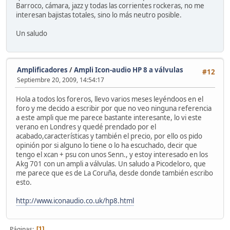
Barroco, cámara, jazz y todas las corrientes rockeras, no me
interesan bajistas totales, sino lo más neutro posible.
Un saludo
Amplificadores
/
Ampli Icon-audio HP 8 a válvulas
#12
Septiembre 20, 2009, 14:54:17
Hola a todos los foreros, llevo varios meses leyéndoos en el
foro y me decido a escribir por que no veo ninguna referencia
a este ampli que me parece bastante interesante, lo vi este
verano en Londres y quedé prendado por el
acabado,características y también el precio, por ello os pido
opinión por si alguno lo tiene o lo ha escuchado, decir que
tengo el xcan + psu con unos Senn., y estoy interesado en los
Akg 701 con un ampli a válvulas. Un saludo a Picodeloro, que
me parece que es de La Coruña, desde donde también escribo
esto.
http://www.iconaudio.co.uk/hp8.html
Páginas
1