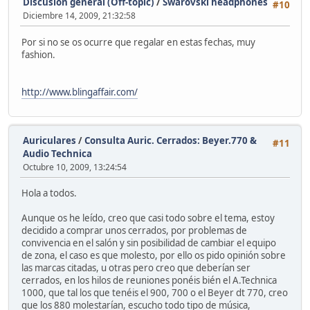
Discusión general (Off-topic)
/
Swarovski headphones
#10
Diciembre 14, 2009, 21:32:58
Por si no se os ocurre que regalar en estas fechas, muy
fashion.
http://www.blingaffair.com/
Auriculares
/
Consulta Auric. Cerrados: Beyer.770 &
#11
Audio Technica
Octubre 10, 2009, 13:24:54
Hola a todos.
Aunque os he leído, creo que casi todo sobre el tema, estoy
decidido a comprar unos cerrados, por problemas de
convivencia en el salón y sin posibilidad de cambiar el equipo
de zona, el caso es que molesto, por ello os pido opinión sobre
las marcas citadas, u otras pero creo que deberían ser
cerrados, en los hilos de reuniones ponéis bién el A.Technica
1000, que tal los que tenéis el 900, 700 o el Beyer dt 770, creo
que los 880 molestarían, escucho todo tipo de música,