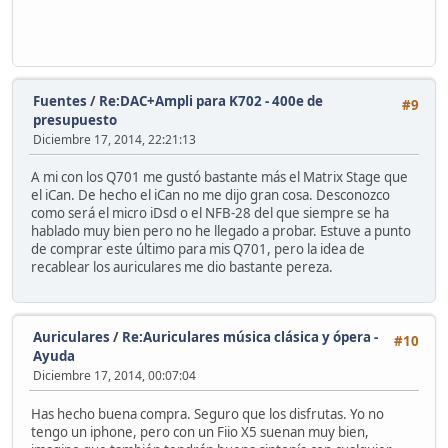
Fuentes
/
Re:DAC+Ampli para K702 - 400e de
#9
presupuesto
Diciembre 17, 2014, 22:21:13
A mi con los Q701 me gustó bastante más el Matrix Stage que
el iCan. De hecho el iCan no me dijo gran cosa. Desconozco
como será el micro iDsd o el NFB-28 del que siempre se ha
hablado muy bien pero no he llegado a probar. Estuve a punto
de comprar este último para mis Q701, pero la idea de
recablear los auriculares me dio bastante pereza.
Auriculares
/
Re:Auriculares música clásica y ópera -
#10
Ayuda
Diciembre 17, 2014, 00:07:04
Has hecho buena compra. Seguro que los disfrutas. Yo no
tengo un iphone, pero con un Fiio X5 suenan muy bien,