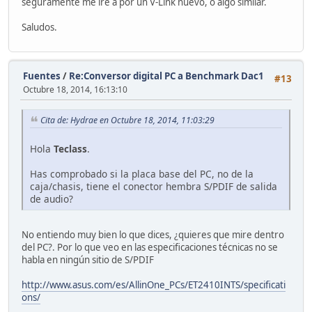
seguramente me iré a por un V-Link nuevo, o algo similar.
Saludos.
Fuentes
/
Re:Conversor digital PC a Benchmark Dac1
#13
Octubre 18, 2014, 16:13:10
Cita de: Hydrae en Octubre 18, 2014, 11:03:29
Hola
Teclass
.
Has comprobado si la placa base del PC, no de la
caja/chasis, tiene el conector hembra S/PDIF de salida
de audio?
No entiendo muy bien lo que dices, ¿quieres que mire dentro
del PC?. Por lo que veo en las especificaciones técnicas no se
habla en ningún sitio de S/PDIF
http://www.asus.com/es/AllinOne_PCs/ET2410INTS/specificati
ons/