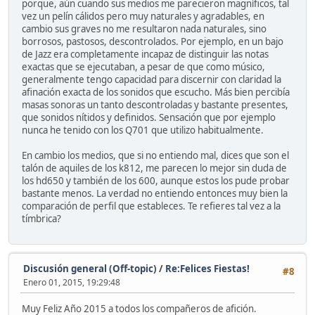
porque, aún cuando sus medios me parecieron magníficos, tal
vez un pelín cálidos pero muy naturales y agradables, en
cambio sus graves no me resultaron nada naturales, sino
borrosos, pastosos, descontrolados. Por ejemplo, en un bajo
de Jazz era completamente incapaz de distinguir las notas
exactas que se ejecutaban, a pesar de que como músico,
generalmente tengo capacidad para discernir con claridad la
afinación exacta de los sonidos que escucho. Más bien percibía
masas sonoras un tanto descontroladas y bastante presentes,
que sonidos nítidos y definidos. Sensación que por ejemplo
nunca he tenido con los Q701 que utilizo habitualmente.
En cambio los medios, que si no entiendo mal, dices que son el
talón de aquiles de los k812, me parecen lo mejor sin duda de
los hd650 y también de los 600, aunque estos los pude probar
bastante menos. La verdad no entiendo entonces muy bien la
comparación de perfil que estableces. Te refieres tal vez a la
tímbrica?
Discusión general (Off-topic)
/
Re:Felices Fiestas!
#8
Enero 01, 2015, 19:29:48
Muy Feliz Año 2015 a todos los compañeros de afición.