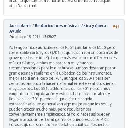
imagino que también tendrán buena sintonía con cualquier
otro Dap actual.
Auriculares
/
Re:Auriculares música clásica y ópera -
#11
Ayuda
Diciembre 15, 2014, 15:05:27
Yo tengo ambos auriculares, los K551 (similar a los k550 pero
con el cable corto) y los Q701 (según dicen con un poco más de
grave que la versión K). Lo que más escucho con diferencia es
música clásica y ambos me parecen muy buenas
recomendaciones para lo que buscas. Ambos destacan por su
gran escena y realismo en la ubicacion de los instrumentos,
mejor eso si en el caso del 701, aunque los 550/1 para ser
cerrados tampoco lo hacen nada mal en este sentido, suenan
muy abiertos. Los 551, a diferencia de los 701 no son muy
exigentes en amplificación y esto los hace más portables y
flexibles. Los 701 pueden llegar a dar un sonido
extraordinario, en general son algo mejores que los 550, y
pueden crecer mucho más, pero requieren ser
convenientemente amplificados. Si no lo haces así pueden
llegar a producir cierta fatiga. Yo los puedo escuchar 4 0 5
horas seguidas sin sintomas de fatiga auditiva. Respecto al