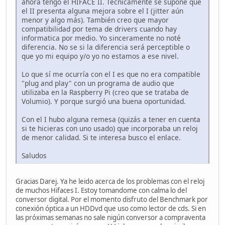
ahora tengo el HIFACE II. Técnicamente se supone que
el II presenta alguna mejora sobre el I (jitter aún
menor y algo más). También creo que mayor
compatibilidad por tema de drivers cuando hay
informatica por medio. Yo sinceramente no noté
diferencia. No se si la diferencia será perceptible o
que yo mi equipo y/o yo no estamos a ese nivel.
Lo que sí me ocurría con el I es que no era compatible
"plug and play" con un programa de audio que
utilizaba en la Raspberry Pi (creo que se trataba de
Volumio). Y porque surgió una buena oportunidad.
Con el I hubo alguna remesa (quizás a tener en cuenta
si te hicieras con uno usado) que incorporaba un reloj
de menor calidad. Si te interesa busco el enlace.
Saludos
Gracias Darej. Ya he leido acerca de los problemas con el reloj
de muchos Hifaces I. Estoy tomandome con calma lo del
conversor digital. Por el momento disfruto del Benchmark por
conexión óptica a un HDDvd que uso como lector de cds. Si en
las próximas semanas no sale nigún conversor a compraventa