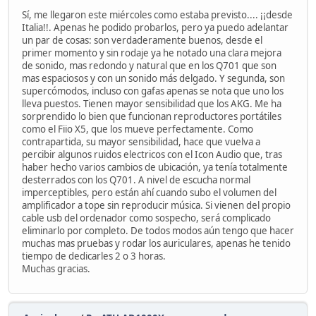
Sí, me llegaron este miércoles como estaba previsto.... ¡¡desde
Italia!!. Apenas he podido probarlos, pero ya puedo adelantar
un par de cosas: son verdaderamente buenos, desde el
primer momento y sin rodaje ya he notado una clara mejora
de sonido, mas redondo y natural que en los Q701 que son
mas espaciosos y con un sonido más delgado. Y segunda, son
supercómodos, incluso con gafas apenas se nota que uno los
lleva puestos. Tienen mayor sensibilidad que los AKG. Me ha
sorprendido lo bien que funcionan reproductores portátiles
como el Fiio X5, que los mueve perfectamente. Como
contrapartida, su mayor sensibilidad, hace que vuelva a
percibir algunos ruidos electricos con el Icon Audio que, tras
haber hecho varios cambios de ubicación, ya tenía totalmente
desterrados con los Q701. A nivel de escucha normal
imperceptibles, pero están ahí cuando subo el volumen del
amplificador a tope sin reproducir música. Si vienen del propio
cable usb del ordenador como sospecho, será complicado
eliminarlo por completo. De todos modos aún tengo que hacer
muchas mas pruebas y rodar los auriculares, apenas he tenido
tiempo de dedicarles 2 o 3 horas.
Muchas gracias.