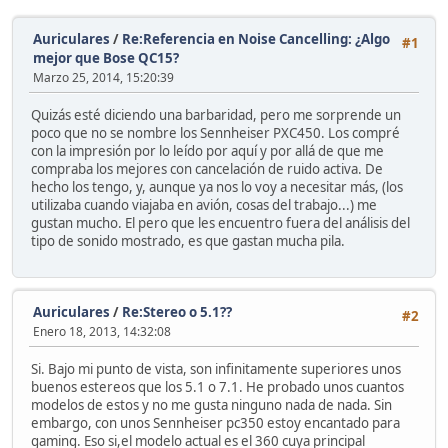
Auriculares
/
Re:Referencia en Noise Cancelling: ¿Algo
#1
mejor que Bose QC15?
Marzo 25, 2014, 15:20:39
Quizás esté diciendo una barbaridad, pero me sorprende un
poco que no se nombre los Sennheiser PXC450. Los compré
con la impresión por lo leído por aquí y por allá de que me
compraba los mejores con cancelación de ruido activa. De
hecho los tengo, y, aunque ya nos lo voy a necesitar más, (los
utilizaba cuando viajaba en avión, cosas del trabajo...) me
gustan mucho. El pero que les encuentro fuera del análisis del
tipo de sonido mostrado, es que gastan mucha pila.
Auriculares
/
Re:Stereo o 5.1??
#2
Enero 18, 2013, 14:32:08
Si. Bajo mi punto de vista, son infinitamente superiores unos
buenos estereos que los 5.1 o 7.1. He probado unos cuantos
modelos de estos y no me gusta ninguno nada de nada. Sin
embargo, con unos Sennheiser pc350 estoy encantado para
gaming. Eso si,el modelo actual es el 360 cuya principal