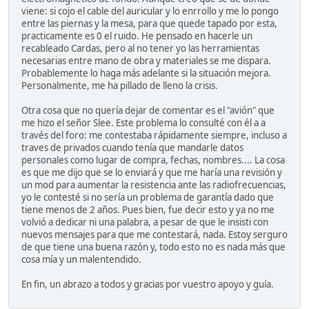
viene: si cojo el cable del auricular y lo enrrollo y me lo pongo
entre las piernas y la mesa, para que quede tapado por esta,
practicamente es 0 el ruido. He pensado en hacerle un
recableado Cardas, pero al no tener yo las herramientas
necesarias entre mano de obra y materiales se me dispara.
Probablemente lo haga más adelante si la situación mejora.
Personalmente, me ha pillado de lleno la crisis.
Otra cosa que no quería dejar de comentar es el "avión" que
me hizo el señor Slee. Este problema lo consulté con él a a
través del foro: me contestaba rápidamente siempre, incluso a
traves de privados cuando tenía que mandarle datos
personales como lugar de compra, fechas, nombres.... La cosa
es que me dijo que se lo enviará y que me haría una revisión y
un mod para aumentar la resistencia ante las radiofrecuencias,
yo le contesté si no sería un problema de garantía dado que
tiene menos de 2 años. Pues bien, fue decir esto y ya no me
volvió a dedicar ni una palabra, a pesar de que le insisti con
nuevos mensajes para que me contestará, nada. Estoy serguro
de que tiene una buena razón y, todo esto no es nada más que
cosa mía y un malentendido.
En fin, un abrazo a todos y gracias por vuestro apoyo y guía.