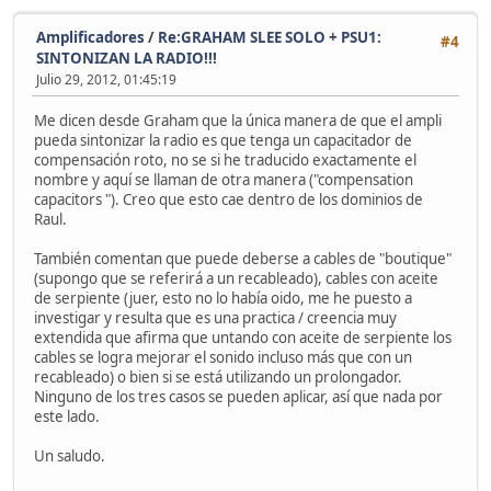
Amplificadores
/
Re:GRAHAM SLEE SOLO + PSU1:
#4
SINTONIZAN LA RADIO!!!
Julio 29, 2012, 01:45:19
Me dicen desde Graham que la única manera de que el ampli
pueda sintonizar la radio es que tenga un capacitador de
compensación roto, no se si he traducido exactamente el
nombre y aquí se llaman de otra manera ("compensation
capacitors "). Creo que esto cae dentro de los dominios de
Raul.
También comentan que puede deberse a cables de "boutique"
(supongo que se referirá a un recableado), cables con aceite
de serpiente (juer, esto no lo había oido, me he puesto a
investigar y resulta que es una practica / creencia muy
extendida que afirma que untando con aceite de serpiente los
cables se logra mejorar el sonido incluso más que con un
recableado) o bien si se está utilizando un prolongador.
Ninguno de los tres casos se pueden aplicar, así que nada por
este lado.
Un saludo.