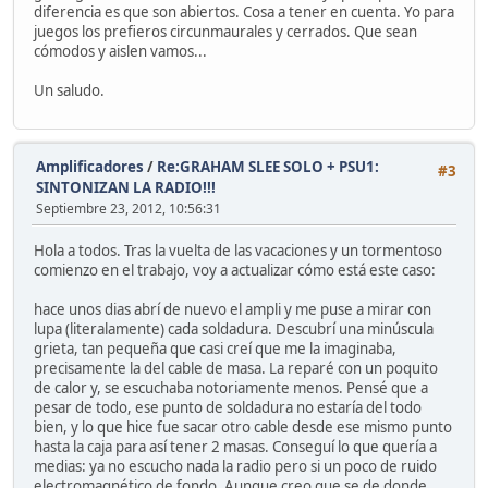
diferencia es que son abiertos. Cosa a tener en cuenta. Yo para
juegos los prefieros circunmaurales y cerrados. Que sean
cómodos y aislen vamos...
Un saludo.
Amplificadores
/
Re:GRAHAM SLEE SOLO + PSU1:
#3
SINTONIZAN LA RADIO!!!
Septiembre 23, 2012, 10:56:31
Hola a todos. Tras la vuelta de las vacaciones y un tormentoso
comienzo en el trabajo, voy a actualizar cómo está este caso:
hace unos dias abrí de nuevo el ampli y me puse a mirar con
lupa (literalamente) cada soldadura. Descubrí una minúscula
grieta, tan pequeña que casi creí que me la imaginaba,
precisamente la del cable de masa. La reparé con un poquito
de calor y, se escuchaba notoriamente menos. Pensé que a
pesar de todo, ese punto de soldadura no estaría del todo
bien, y lo que hice fue sacar otro cable desde ese mismo punto
hasta la caja para así tener 2 masas. Conseguí lo que quería a
medias: ya no escucho nada la radio pero si un poco de ruido
electromagnético de fondo. Aunque creo que se de donde