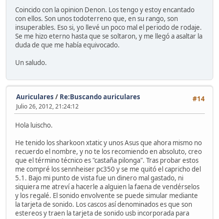
Coincido con la opinion Denon. Los tengo y estoy encantado
con ellos. Son unos todoterreno que, en su rango, son
insuperables. Eso si, yo llevé un poco mal el periodo de rodaje.
Se me hizo eterno hasta que se soltaron, y me llegó a asaltar la
duda de que me había equivocado.
Un saludo.
Auriculares
/
Re:Buscando auriculares
#14
Julio 26, 2012, 21:24:12
Hola luischo.
He tenido los sharkoon xtatic y unos Asus que ahora mismo no
recuerdo el nombre, y no te los recomiendo en absoluto, creo
que el término técnico es "castaña pilonga". Tras probar estos
me compré los sennheiser pc350 y se me quitó el capricho del
5.1. Bajo mi punto de vista fue un dinero mal gastado, ni
siquiera me atreví a hacerle a alguien la faena de vendérselos
y los regalé. El sonido envolvente se puede simular mediante
la tarjeta de sonido. Los cascos así denominados es que son
estereos y traen la tarjeta de sonido usb incorporada para