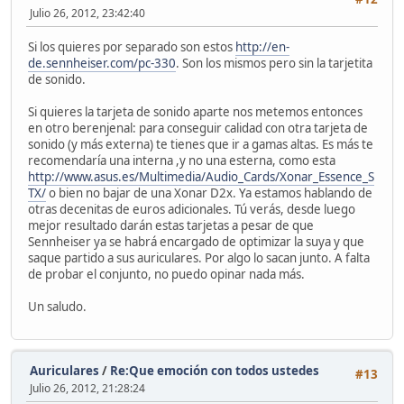
Julio 26, 2012, 23:42:40
Si los quieres por separado son estos
http://en-
de.sennheiser.com/pc-330
. Son los mismos pero sin la tarjetita
de sonido.
Si quieres la tarjeta de sonido aparte nos metemos entonces
en otro berenjenal: para conseguir calidad con otra tarjeta de
sonido (y más externa) te tienes que ir a gamas altas. Es más te
recomendaría una interna ,y no una esterna, como esta
http://www.asus.es/Multimedia/Audio_Cards/Xonar_Essence_S
TX/
o bien no bajar de una Xonar D2x. Ya estamos hablando de
otras decenitas de euros adicionales. Tú verás, desde luego
mejor resultado darán estas tarjetas a pesar de que
Sennheiser ya se habrá encargado de optimizar la suya y que
saque partido a sus auriculares. Por algo lo sacan junto. A falta
de probar el conjunto, no puedo opinar nada más.
Un saludo.
Auriculares
/
Re:Que emoción con todos ustedes
#13
Julio 26, 2012, 21:28:24